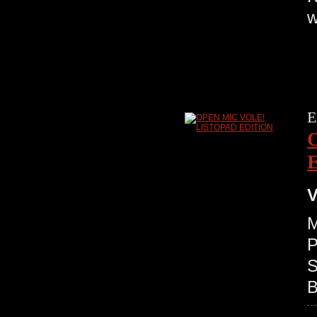
w
E
V
M
P
S
B