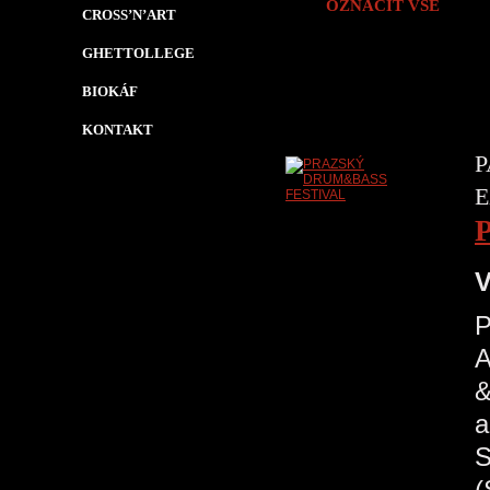
OZNAČIT VŠE
CROSS’N’ART
GHETTOLLEGE
BIOKÁF
KONTAKT
P
E
V
A
&
a
S
(