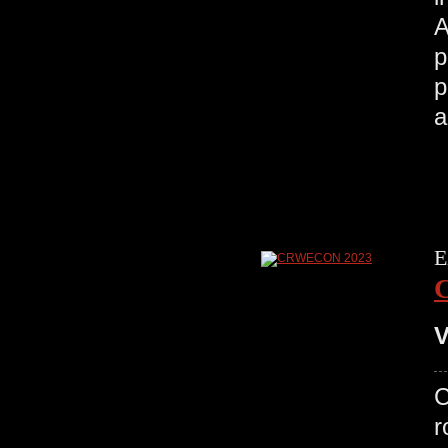
A
p
p
a
E
V
r