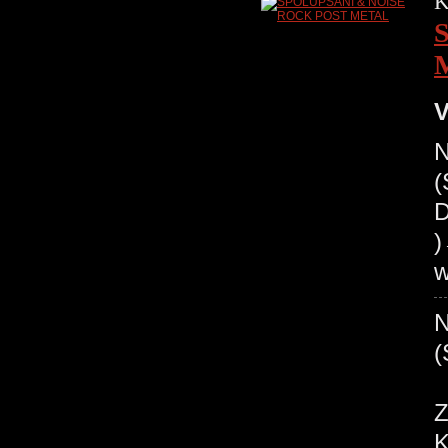
K
V
N
(
D
w