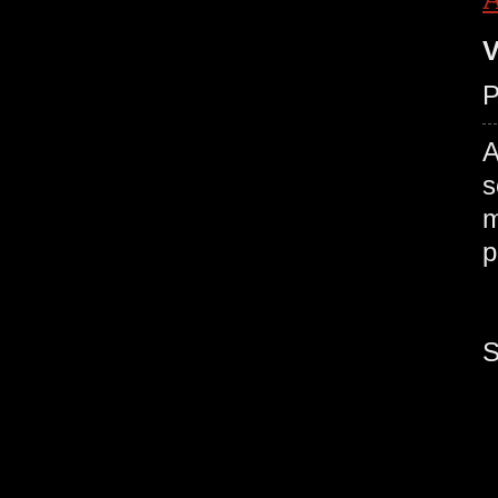
V
P
A
s
m
P
S