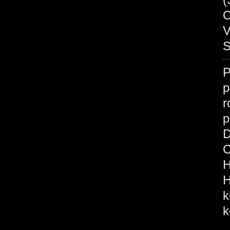
C
V
S
p
r
p
D
C
H
H
k
k