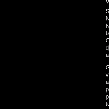
V
S
N
N
t
C
d
a
G
v
a
p
p
t