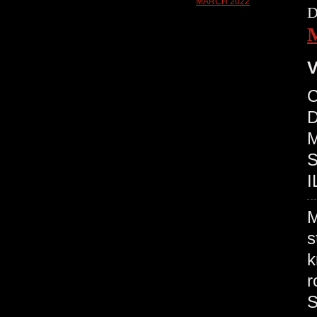
D
V
C
D
M
S
I
M
s
k
r
S