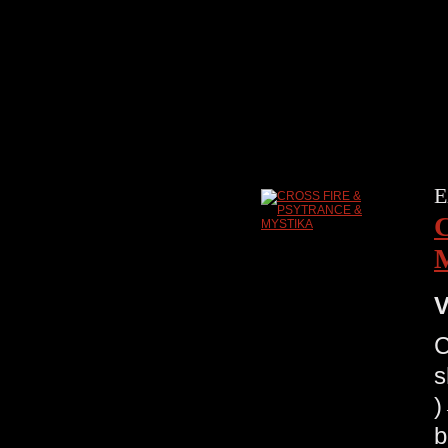
E
V
C
s
b