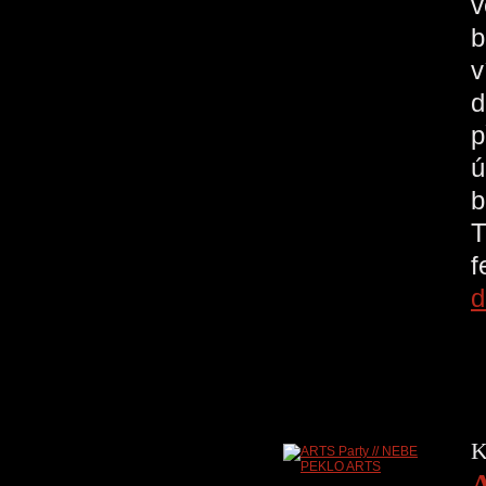
v
b
v
d
p
ú
b
T
d
K