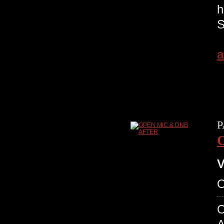
a
P
V
O