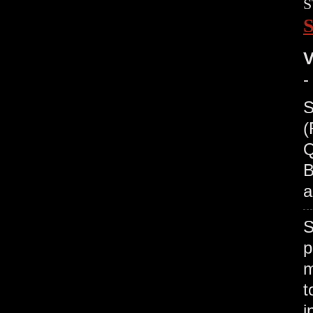
S
V
-
S
(
Q
B
a
S
p
m
t
i