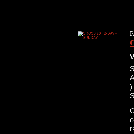
P
V
S
A
)
S
C
o
r