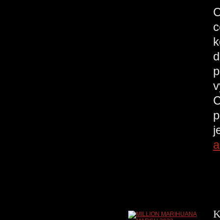
C
c
k
d
p
v
C
p
j
a
K