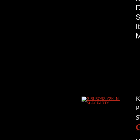
S
M
K
P
S