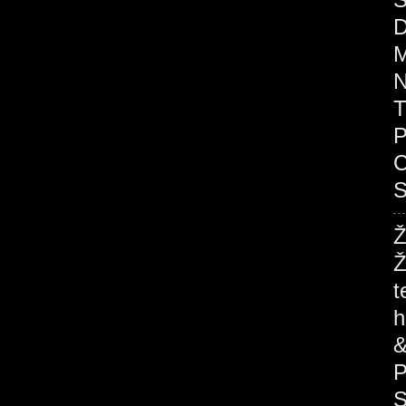
D
M
N
T
P
C
S
Ž
Ž
t
h
&