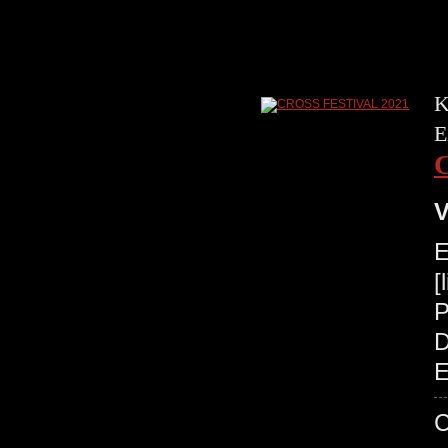
K
E
V
E
[
P
D
E
C