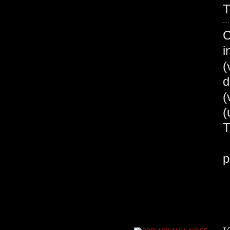
T
C
i
(
d
(
B
p