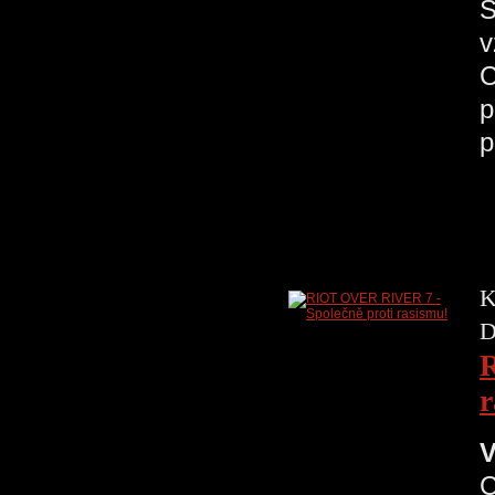
S
v
C
p
p
K
D
R
r
V
C