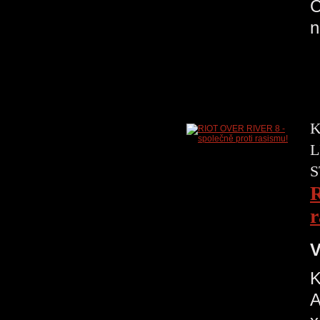
C
K
L
S
R
r
V
K
A