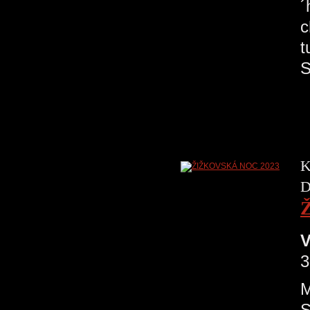
´
c
t
S
K
D
V
3
M
S