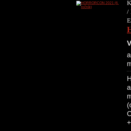
K
/
E
V
a
m
H
a
m
(
C
+