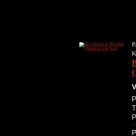
P
V
P
T
P