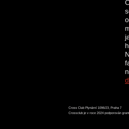
O
s
o
m
j
h
N
f
n
d
Cross Club Plynární 1096/23, Praha 7
Crossclub je v roce 2024 podporován grant