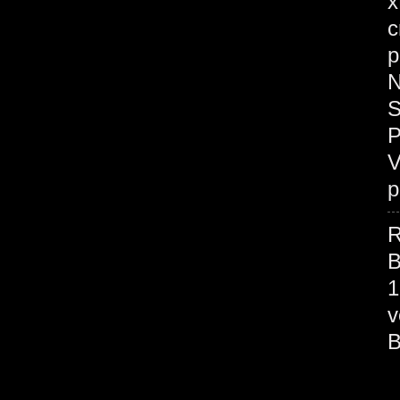
x
c
p
N
S
P
V
p
R
B
1
v