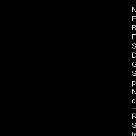
F
B
F
S
D
G
S
p
c
R
S
f