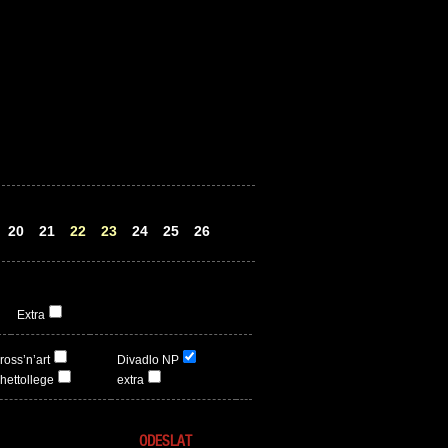
20
21
22
23
24
25
26
Extra
ross’n’art
Divadlo NP
hettollege
extra