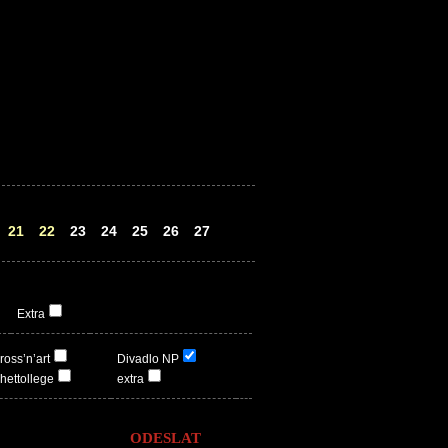
21
22
23
24
25
26
27
Extra
ross’n’art
Divadlo NP
hettollege
extra