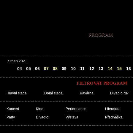
PROGRAM
Srpen 2021
03
04
05
06
07
08
09
10
11
12
13
14
15
16
FILTROVAT PROGRAM
Hlavní stage
Dolní stage
Kavárna
Divadlo NP
Koncert
Kino
Performance
Literatura
Party
Divadlo
Výstava
Přednáška