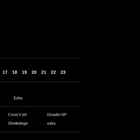
17
18
19
20
21
22
23
Extra
Cross’n’art
Divadlo NP
Ghettollege
extra