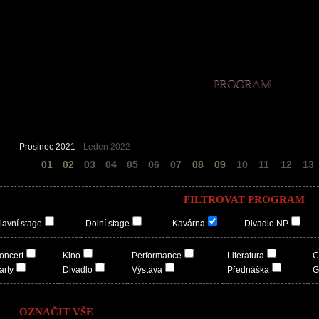
PROGRAM
Prosinec 2021
Leden 2022
31
01
02
03
04
05
06
07
08
09
10
11
12
13
FILTROVAT PROGRAM
lavní stage
Dolní stage
Kavárna
Divadlo NP
oncert
Kino
Performance
Literatura
C
arty
Divadlo
Výstava
Přednáška
G
OZNAČIT VŠE