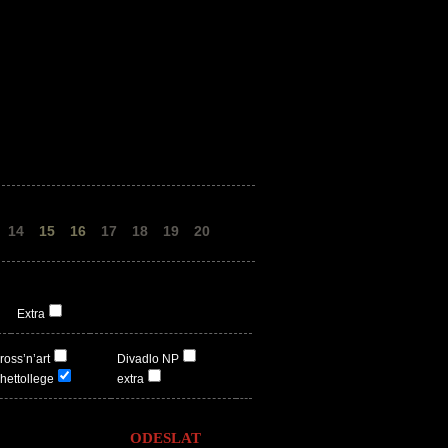
14
15
16
17
18
19
20
Extra
ross’n’art
Divadlo NP
hettollege
extra