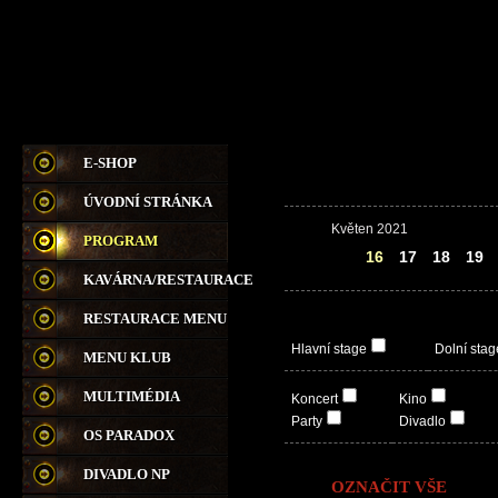
E-SHOP
ÚVODNÍ STRÁNKA
Květen 2021
PROGRAM
15
16
17
18
19
KAVÁRNA/RESTAURACE
RESTAURACE MENU
Hlavní stage
Dolní stag
MENU KLUB
MULTIMÉDIA
Koncert
Kino
Party
Divadlo
OS PARADOX
DIVADLO NP
OZNAČIT VŠE