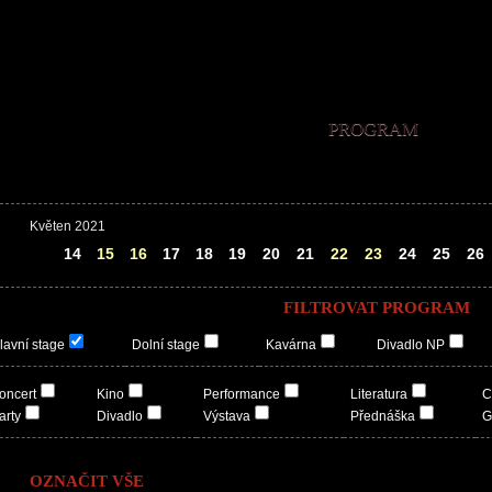
PROGRAM
Květen 2021
13
14
15
16
17
18
19
20
21
22
23
24
25
26
FILTROVAT PROGRAM
lavní stage
Dolní stage
Kavárna
Divadlo NP
oncert
Kino
Performance
Literatura
C
arty
Divadlo
Výstava
Přednáška
G
OZNAČIT VŠE