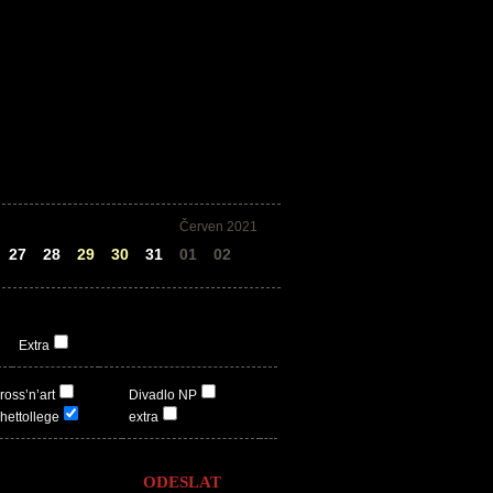
Červen 2021
27
28
29
30
31
01
02
Extra
ross’n’art
Divadlo NP
hettollege
extra