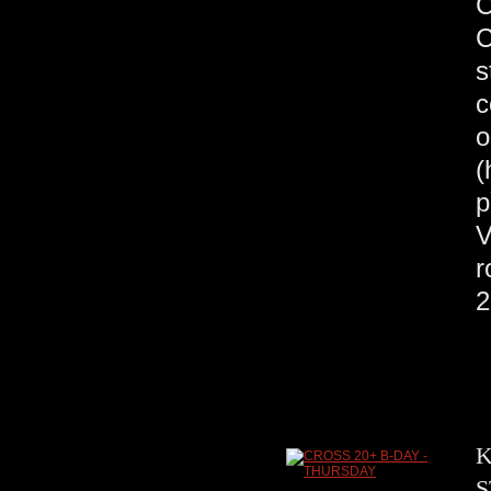
C
C
s
c
o
(
p
V
r
2
K
S