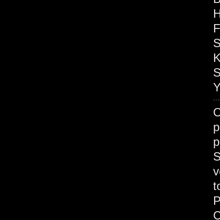
H
F
S
K
S
Y
O
p
p
S
v
t