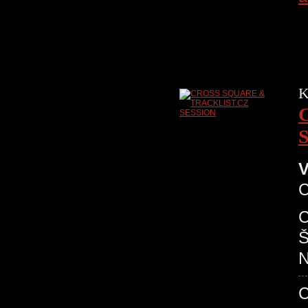
K
V
C
C
Š
N
C