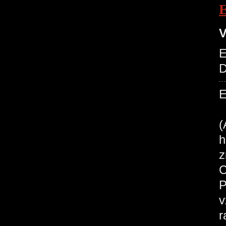
V
E
D
C
(
h
z
C
P
v
r