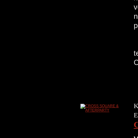
v
n
t
C
K
E