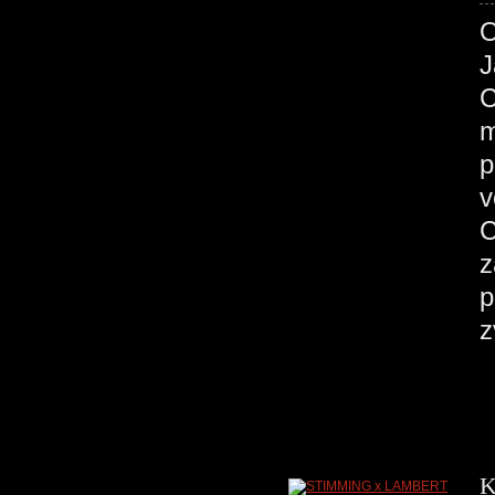
J
C
m
p
v
C
z
p
z
K