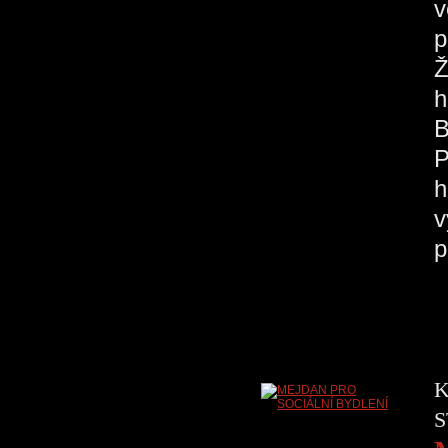
v
p
Ž
h
B
P
h
v
p
K
S