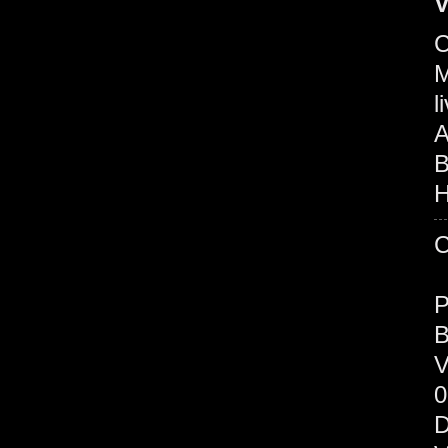
V
C
M
l
A
B
H
B
V
0
D