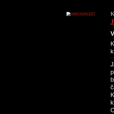
K
V
K
k
J
p
b
č
K
k
C