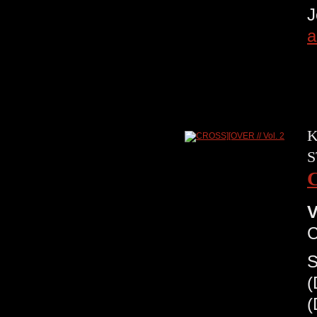
a
K
S
C
V
C
S
(
(