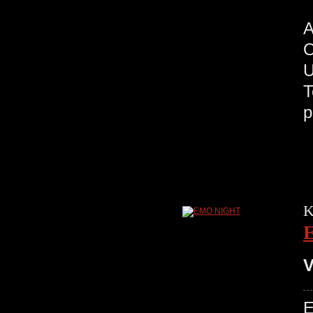
A
U
T
p
K
V
E