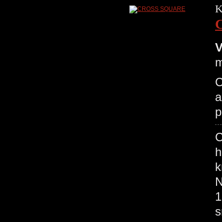
K
V
m
C
a
p
C
h
k
N
1
s