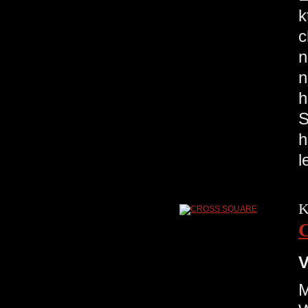
k
c
n
n
h
S
h
l
K
V
M