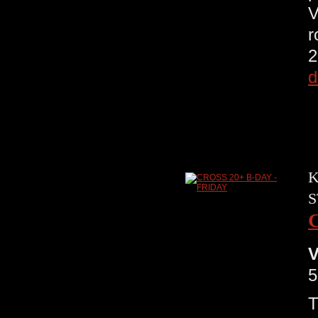
V
r
2
d
K
S
V
5
T