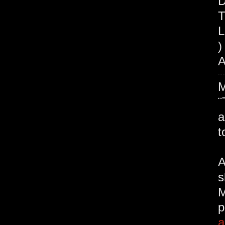
D
T
L
)
A
¨
a
t
A
s
M
p
a