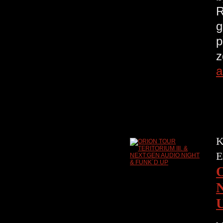
R
g
p
z
a
K
E