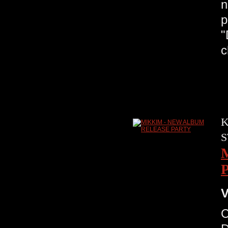
n
p
"
K
S
V
C