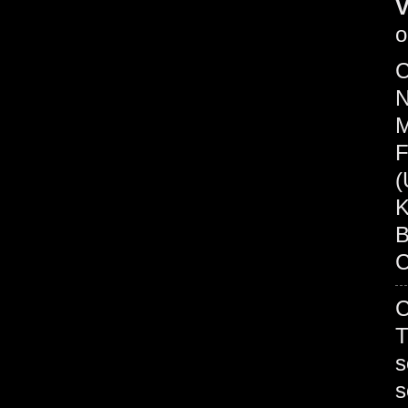
V
o
C
N
M
F
(
K
B
C
C
T
s
s