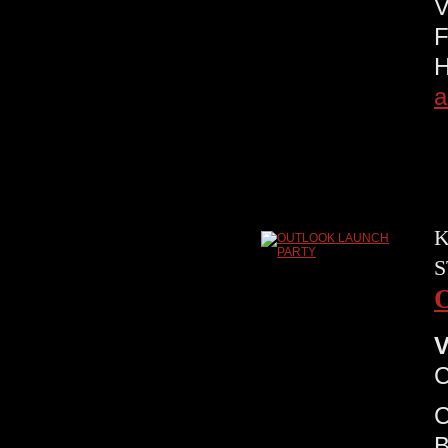
V
F
a
K
S
V
C
C
B