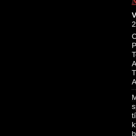
V
2
C
P
T
A
T
A
M
s
t
k
b