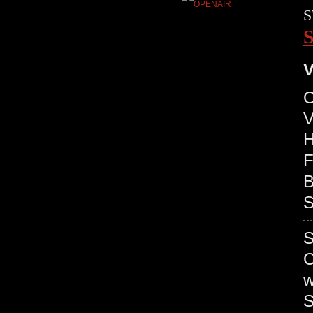
S
V
C
V
H
F
B
S
C
S