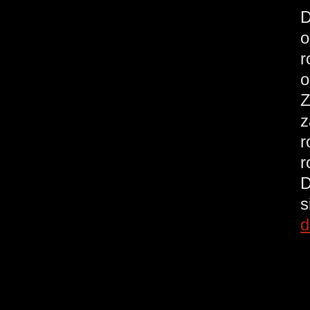
D
o
r
o
Z
z
r
r
D
s
d