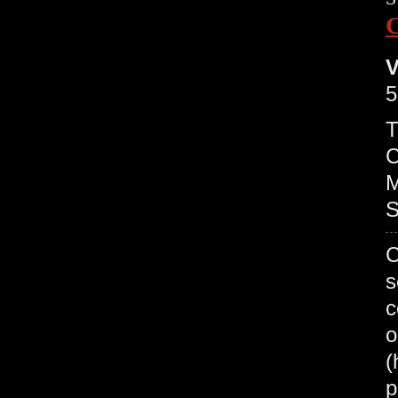
V
5
T
C
M
S
C
s
c
o
(
p