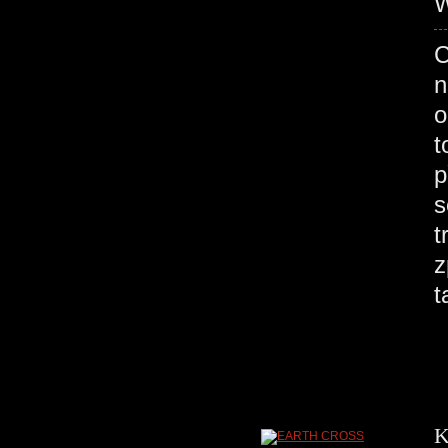
W
C
n
o
t
p
s
t
z
t
K