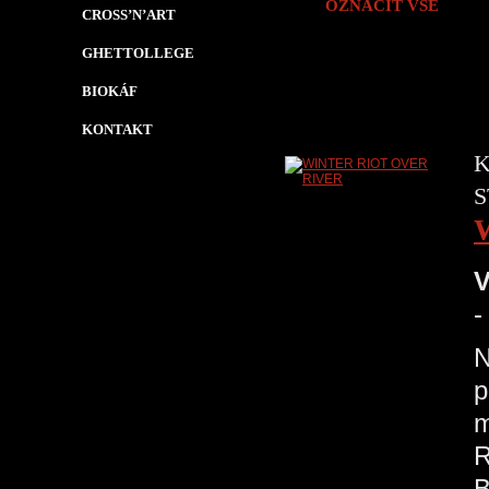
OZNAČIT VŠE
CROSS’N’ART
GHETTOLLEGE
BIOKÁF
KONTAKT
K
S
V
-
p
m
R
B