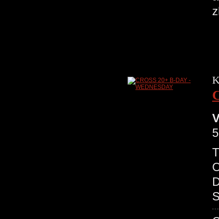
z
K
V
5
T
O
D
S