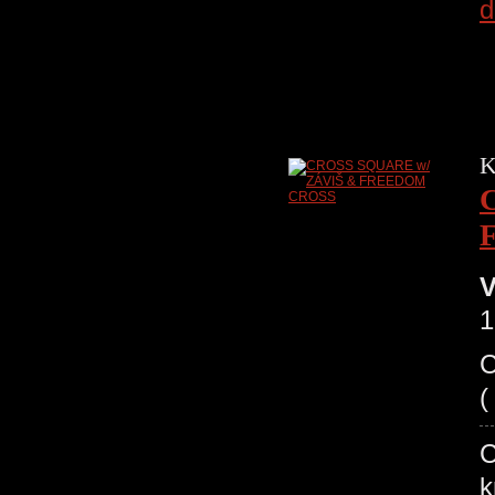
d
K
V
1
(
C
k