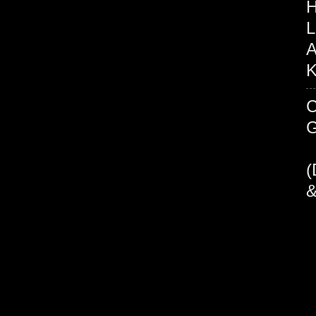
H
L
A
K
C