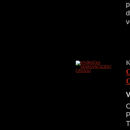
p
d
K
V
P
T