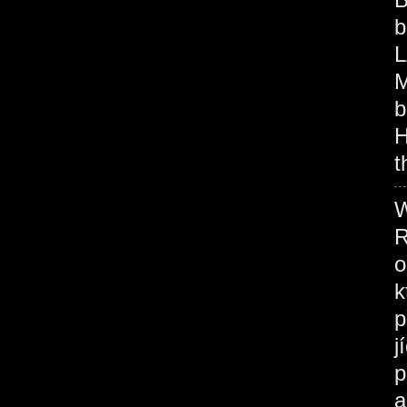
b
L
M
b
H
t
W
R
o
k
p
j
p
a