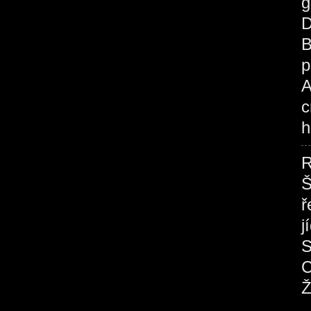
g
D
B
p
A
c
h
R
Š
ř