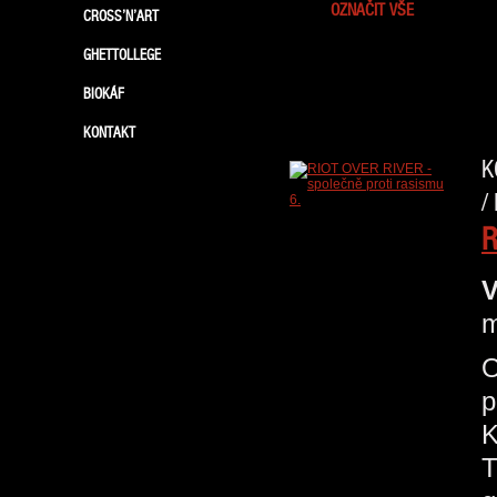
OZNAČIT VŠE
CROSS’N’ART
GHETTOLLEGE
BIOKÁF
KONTAKT
K
/
R
V
m
O
p
K
T