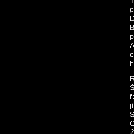
T
g
D
B
p
A
c
h
R
Š
ř