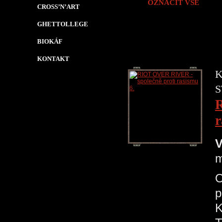
OZNAČIT VŠE
CROSS’N’ART
GHETTOLLEGE
BIOKÁF
KONTAKT
K
S
R
r
V
m
O
p
K