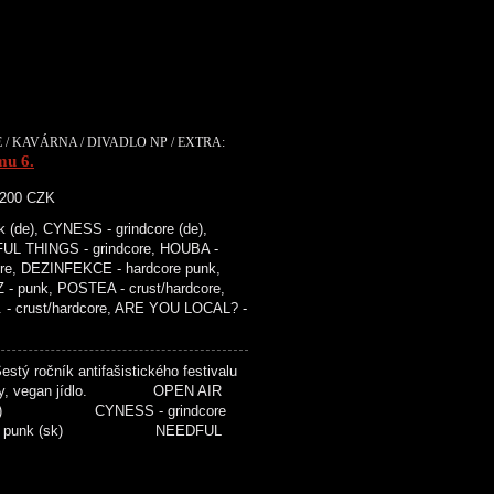
 / KAVÁRNA / DIVADLO NP / EXTRA:
mu 6.
. 200 CZK
de), CYNESS - grindcore (de),
UL THINGS - grindcore, HOUBA -
ore, DEZINFEKCE - hardcore punk,
 punk, POSTEA - crust/hardcore,
. - crust/hardcore, ARE YOU LOCAL? -
tý ročník antifašistického festivalu
ednášky, vegan jídlo. OPEN AIR
 (de) CYNESS - grindcore
re punk (sk) NEEDFUL