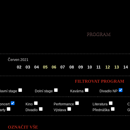
PROGRAM
Červen 2021
01
02
03
04
05
06
07
08
09
10
11
12
13
14
FILTROVAT PROGRAM
lavní stage
Dolní stage
Kavárna
Divadlo NP
oncert
Kino
Performance
Literatura
C
arty
Divadlo
Výstava
Přednáška
G
OZNAČIT VŠE