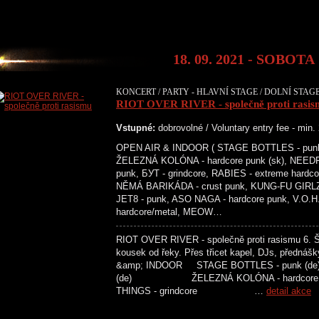
18. 09. 2021 - SOBOTA
KONCERT / PARTY - HLAVNÍ STAGE / DOLNÍ STAGE
RIOT OVER RIVER - společně proti rasis
Vstupné:
dobrovolné / Voluntary entry fee - min
OPEN AIR & INDOOR ( STAGE BOTTLES - punk (
ŽELEZNÁ KOLÓNA - hardcore punk (sk), NEEDF
punk, БУТ - grindcore, RABIES - extreme hardc
NĚMÁ BARIKÁDA - crust punk, KUNG-FU GIRLZ -
JET8 - punk, ASO NAGA - hardcore punk, V.O.H
hardcore/metal, MEOW…
RIOT OVER RIVER - společně proti rasismu 6. Šes
kousek od řeky. Přes třicet kapel, DJs, př
&amp; INDOOR STAGE BOTTLES - punk
(de) ŽELEZNÁ KOLÓNA - hardco
THINGS - grindcore …
detail akce