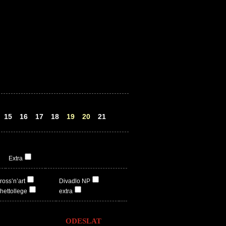
15
16
17
18
19
20
21
Extra
ross’n’art
Divadlo NP
hettollege
extra