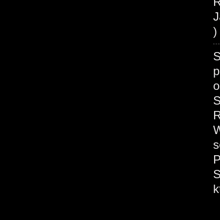
R
J
)
S
p
o
S
R
W
s
P
S
k