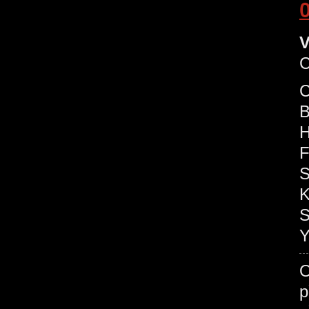
O
V
C
C
B
H
F
S
K
S
Y
O
p