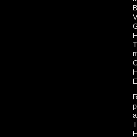
B
V
G
F
T
m
H
E
R
p
H