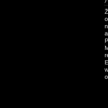
Ž
o
n
a
M
r
E
w
o