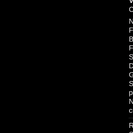
V
C
F
B
F
S
D
G
S
p
c
R