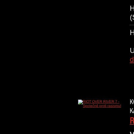
H
(
d
K
K
R