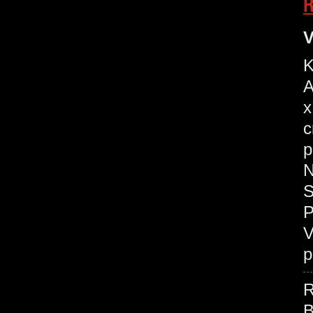
R
V
K
A
x
c
p
N
S
P
V
p
R
B