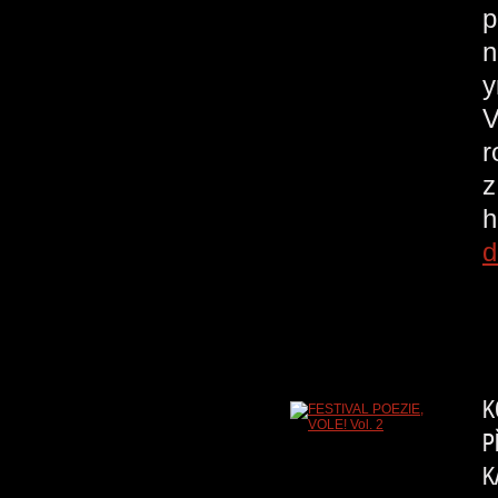
p
n
у
V
r
z
h
d
K
P
K