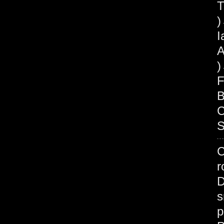
T
I
A
F
B
C
S
C
r
D
s
p