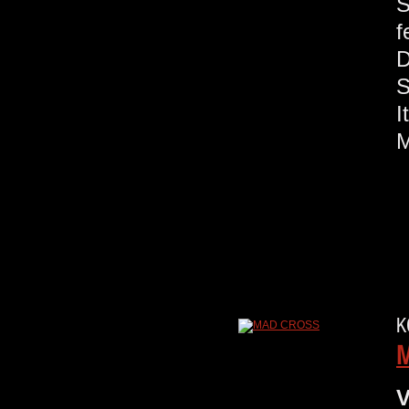
S
f
S
M
K
V