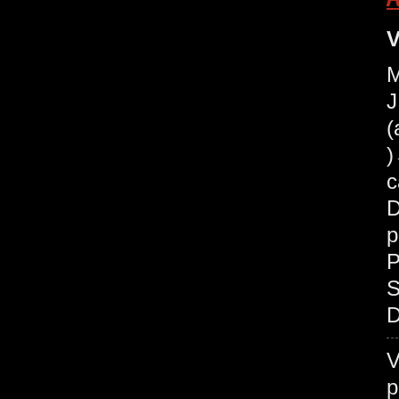
V
M
J
(
c
D
p
P
S
D
V
p