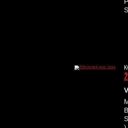
K
Ž
V
M
B
S
)