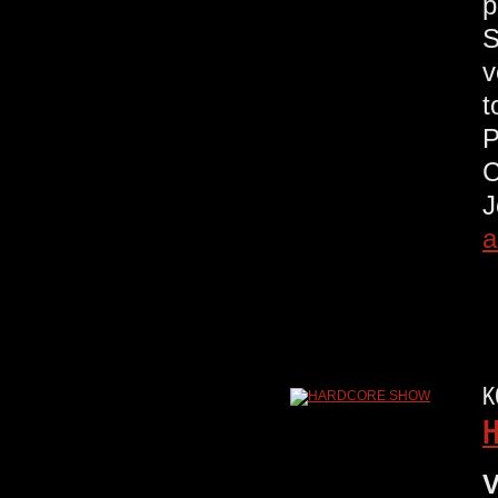
p
S
v
t
a
K
V