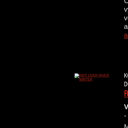
C
v
v
a
a
K
D
R
V
-
M