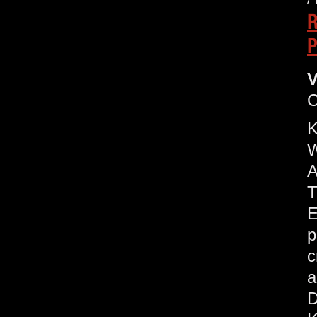
R
P
V
C
K
W
A
T
E
p
c
a
D