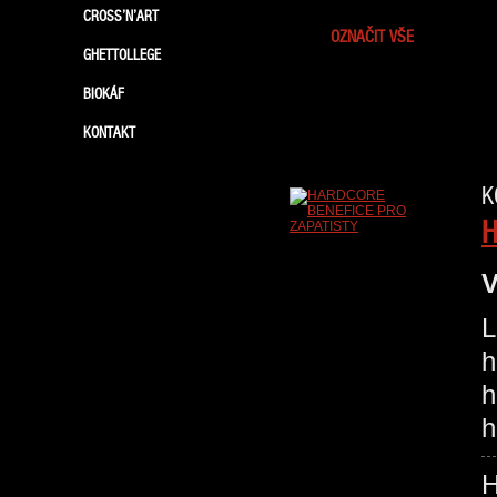
CROSS’N’ART
OZNAČIT VŠE
GHETTOLLEGE
BIOKÁF
KONTAKT
K
H
V
L
h
h
h