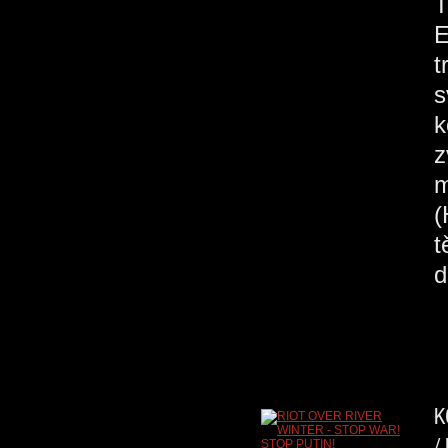
E
t
s
k
z
m
(
t
d
K
/