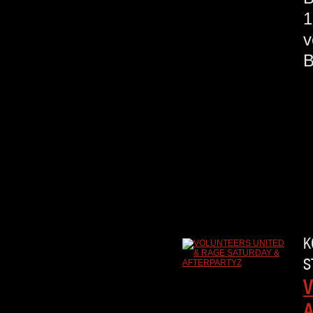
1
v
K
S
V
A