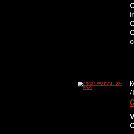
C
K
/
C
V
C