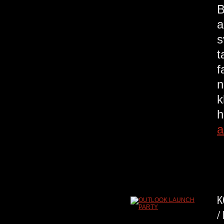
B
a
s
t
f
n
h
a
K
/