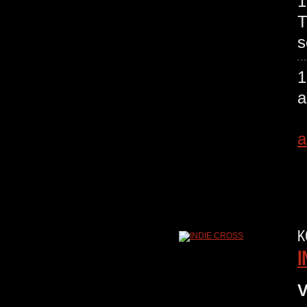
1
T
s
a
K
I
V