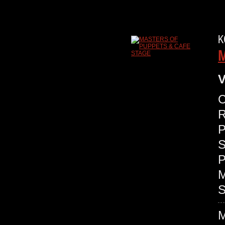
K
M
V
C
R
P
S
P
M
S
M