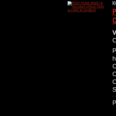
K
P
C
V
C
P
h
O
C
S