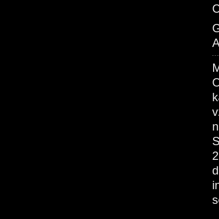
C
G
A
M
O
k
v
n
S
2
d
i
s