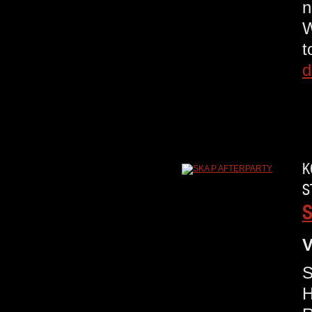
n
W
t
d
K
S
S
V
S
H