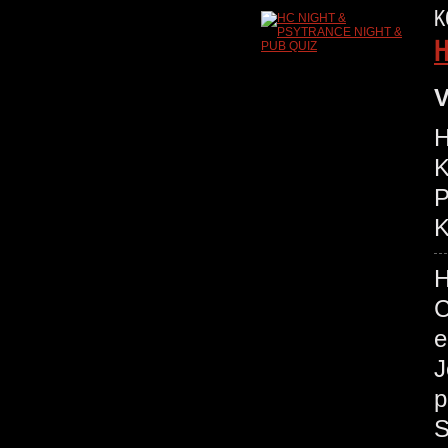
K
H
V
H
K
P
K
H
C
e
J
p
S