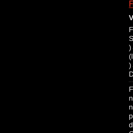
F
V
F
S
(
)
D
F
n
n
p
d