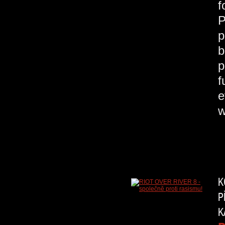
f
P
p
b
p
f
e
w
K
P
K