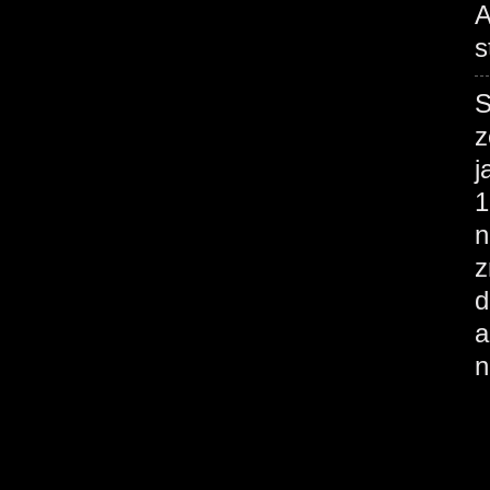
A
s
S
z
j
1
n
z
d
a
n