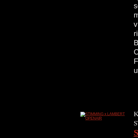
s
m
v
r
B
C
F
u
K
S