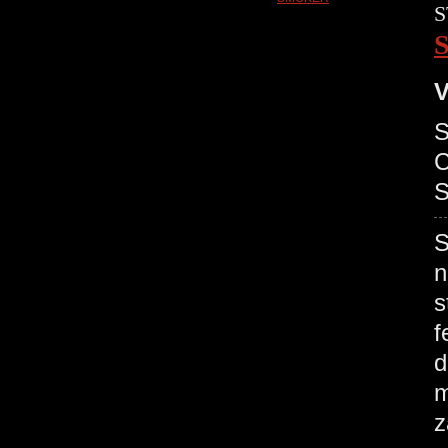
S
V
S
C
S
S
n
s
f
d
m
z