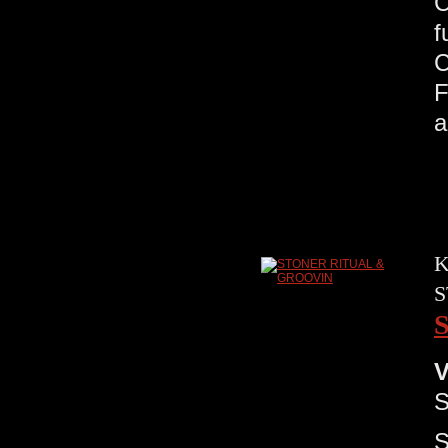
C
a
K
S
V
S
S