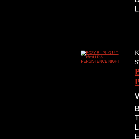
L
K
S
B
V
B
T
L
E