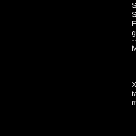
S
S
F
g
X
t
m
T