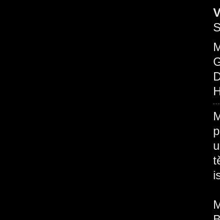
V
S
M
G
D
H
M
p
u
t
M
B