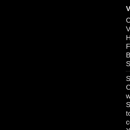
V
C
V
H
F
B
S
C
S
t
c