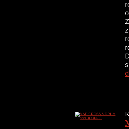
r
o
Z
z
r
r
D
s
d
K