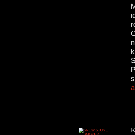
M
i
r
C
n
k
S
P
s
a
K