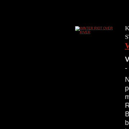
K
S
V
-
p
m
R
B
b