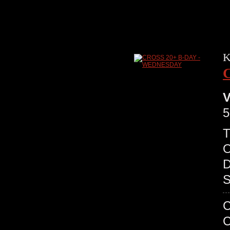
K
V
5
T
O
D
S
C
C