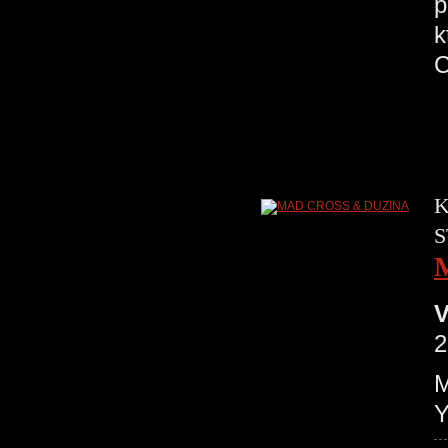
p
k
K
S
V
2
M
Y