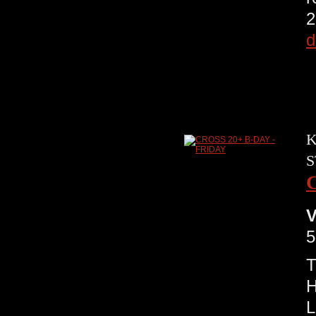
2
d
K
S
V
5
T
H
L