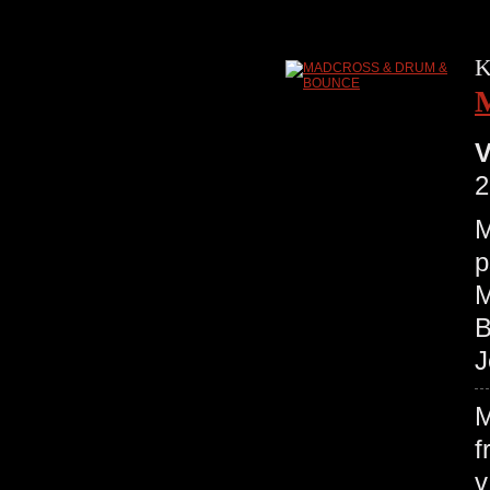
K
V
2
M
p
M
B
J
M
f
v