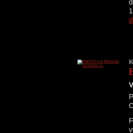
d
1
d
K
V
P
C
F
v