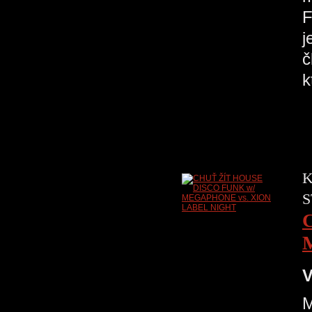
F
j
č
k
K
S
V
M