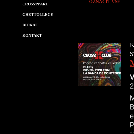
OZNAČIT VŠE
CROSS’N’ART
GHETTOLLEGE
BIOKÁF
KONTAKT
K
S
V
2
M
B
e
P