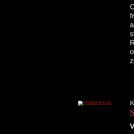
C
f
a
s
R
o
K
V