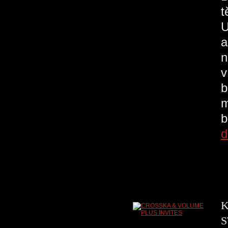
t
U
a
n
v
b
m
b
d
K
S