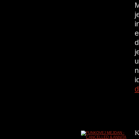
M
j
i
e
d
j
u
n
i
d
K