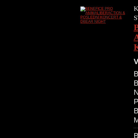
K
S
V
B
N
P
B
M