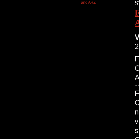
S
V
2
C
A
C
n
v
s