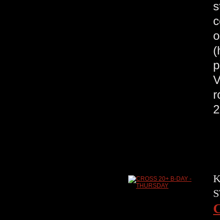
s
c
o
(
p
V
r
2
K
S