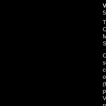
V
5
T
C
M
S
C
s
c
o
(
p
V
r