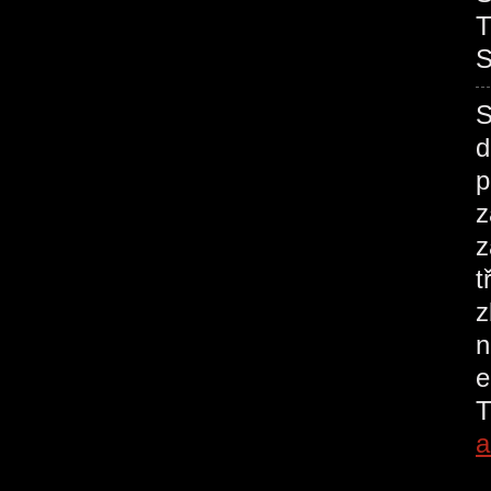
T
S
S
d
p
z
z
t
z
n
e
T
a