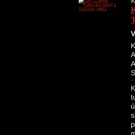
K
V
A
A
S
K
t
ú
s
p
m