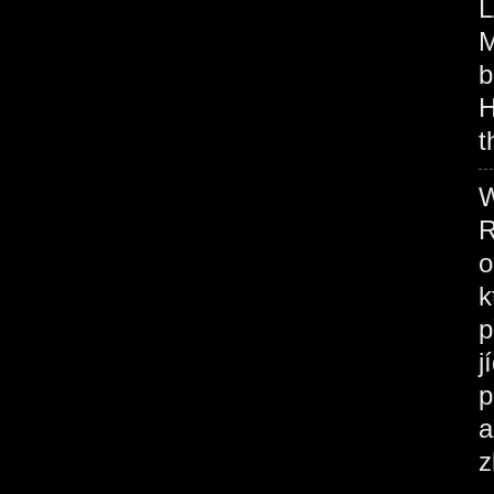
L
M
b
H
t
W
R
o
k
p
j
p
a
z