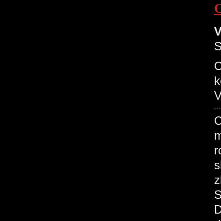
V
S
C
k
V
C
m
r
s
z
S
D