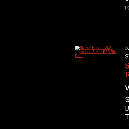
r
K
S
S
R
V
S
B
T