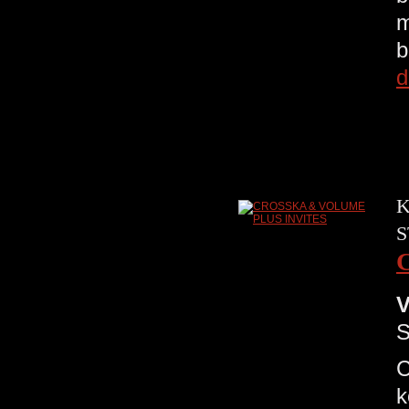
m
b
d
K
S
V
S
C
k