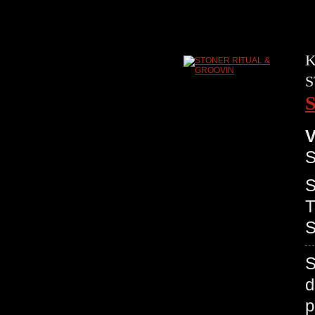
K
S
V
S
S
T
S
S
d
p