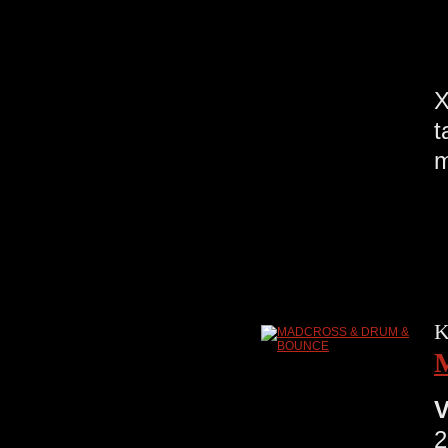
X
t
m
T
K
V
2