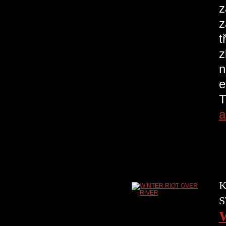
z
z
t
z
n
e
T
a
K
S