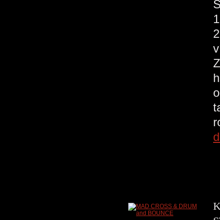
S
1
2
v
Z
h
o
t
r
d
K