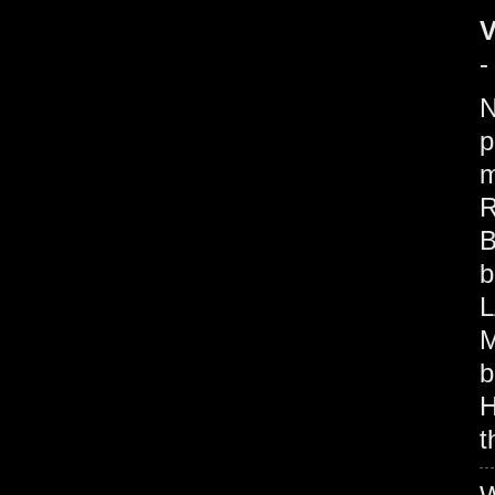
V
-
p
m
R
B
b
L
M
b
H
t