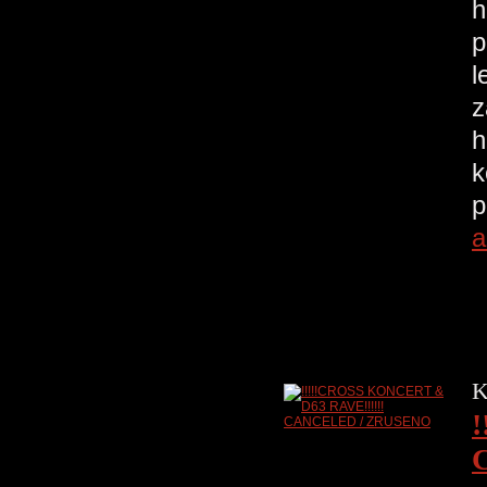
h
p
l
z
h
k
p
a
K