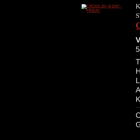
K
S
V
5
T
H
L
A
K
C