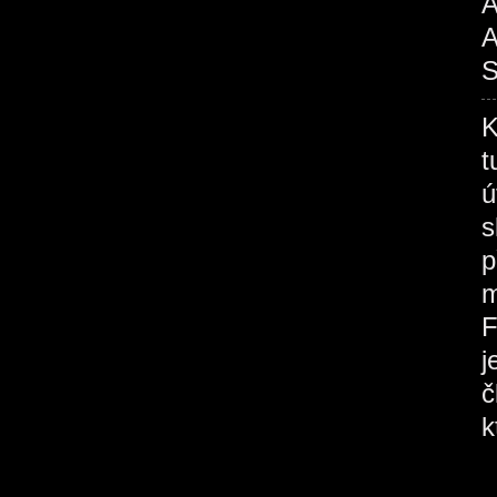
A
A
S
K
t
ú
s
p
m
F
j
č
k