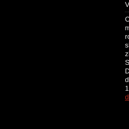
V
C
m
r
s
z
S
D
d
1
d