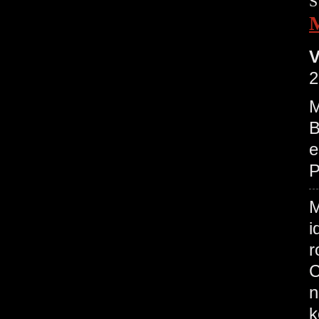
S
V
2
M
B
e
P
M
i
r
C
n
k