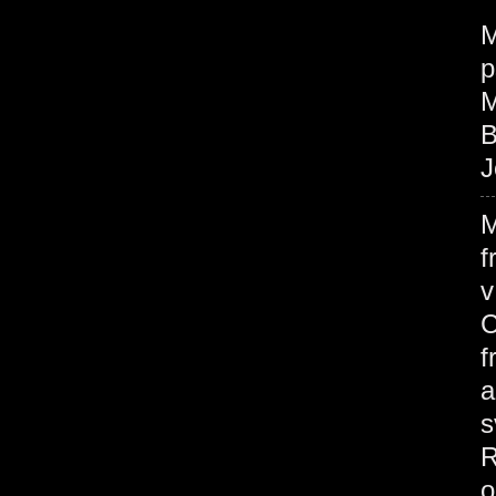
M
p
M
B
J
M
f
v
C
f
a
s
R
o