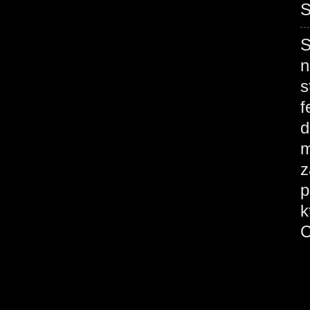
S
S
n
s
f
d
m
z
p
k