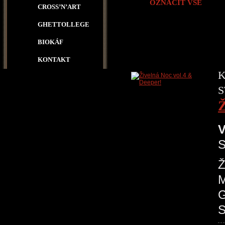
OZNAČIT VŠE
CROSS’N’ART
GHETTOLLEGE
BIOKÁF
KONTAKT
K
S
Ž
V
S
Ž
M
G
S