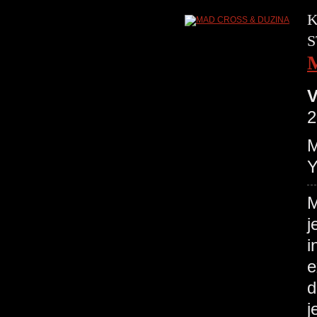
K
S
V
2
M
Y
M
j
i
e
d
j