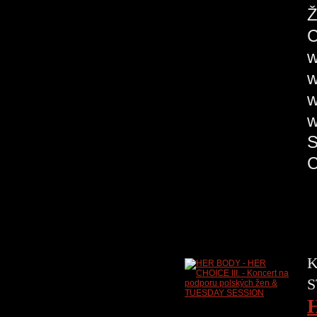
Ž
C
K
S