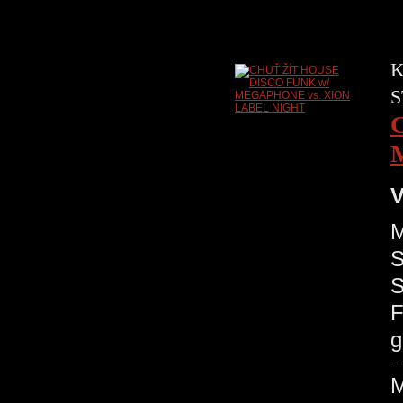
K
S
V
M
S
S
F
g