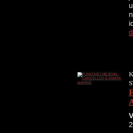
u
n
i
d
K
S
V
2