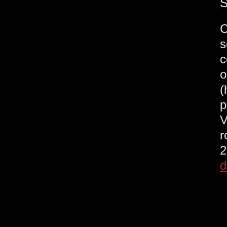
S
C
s
c
o
(
p
V
r
2
d