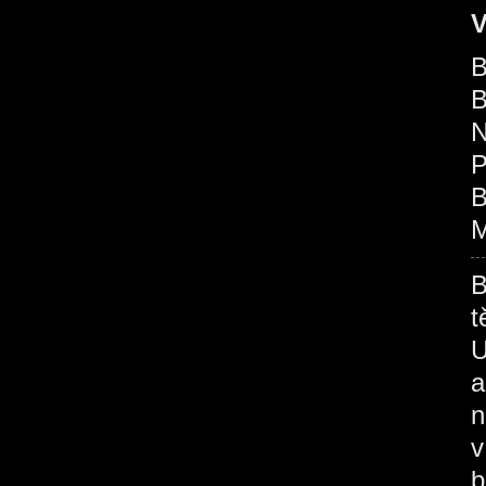
V
B
N
P
B
M
t
U
a
n
v
b