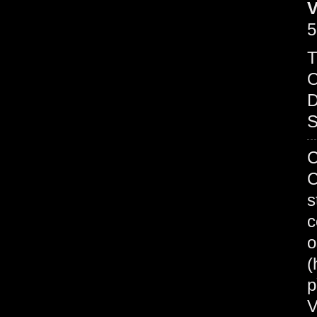
V
5
T
O
D
S
C
C
s
c
o
(
p
V