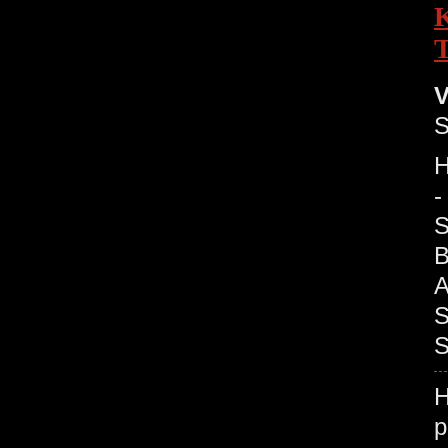
K
V
S
H
-
S
B
A
S
S
H
p