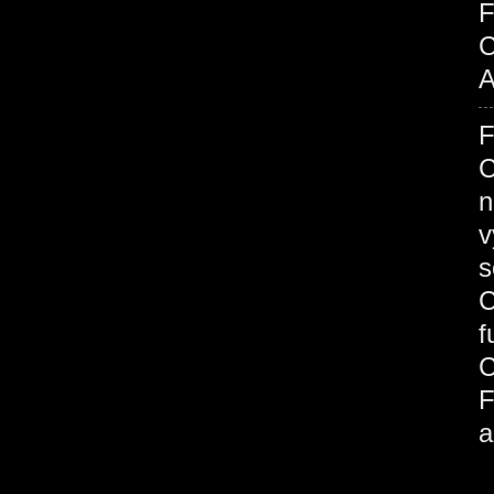
C
A
C
n
v
s
C
a