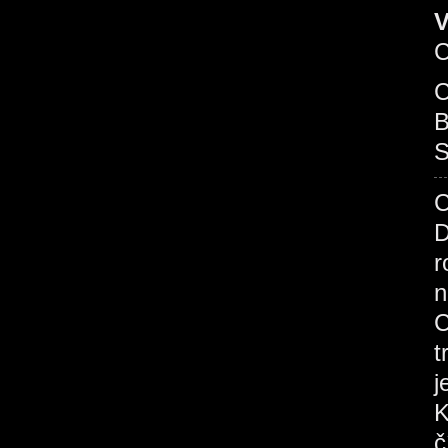
V
C
B
S
C
D
r
n
C
t
j
K
č