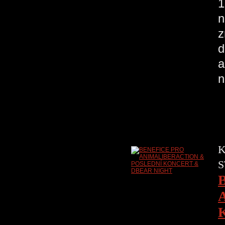
1
n
z
d
a
n
K
S