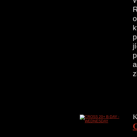
W
R
o
k
p
j
p
a
z
K