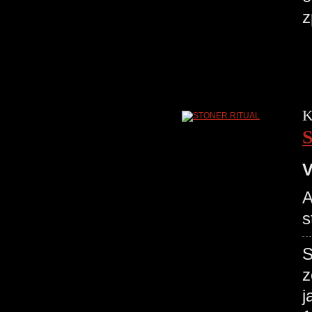
K
V
A
s
S
z
j