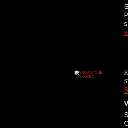
S
P
s
a
K
S
V
S
C