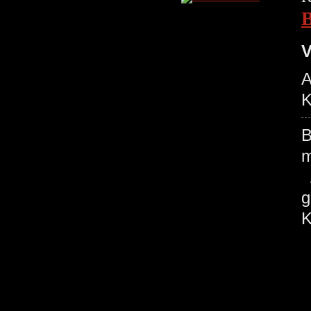
V
A
K
B