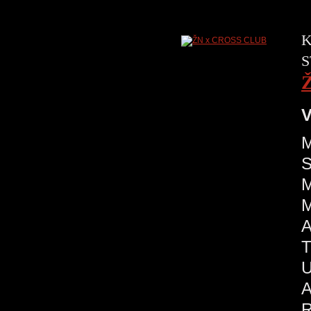
K
S
V
M
S
M
M
A
T
U
A
R