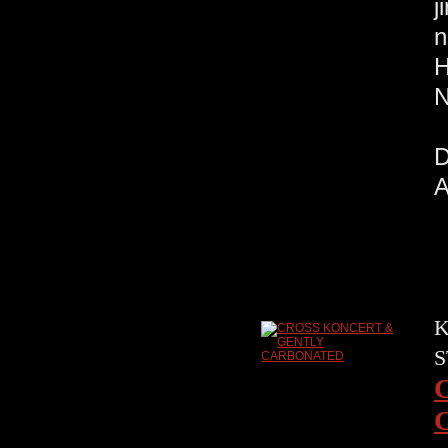
j
n
K
S