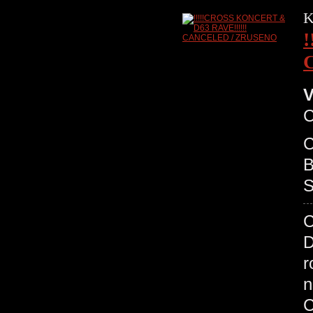
K
V
C
B
S
C
D
r
n
C