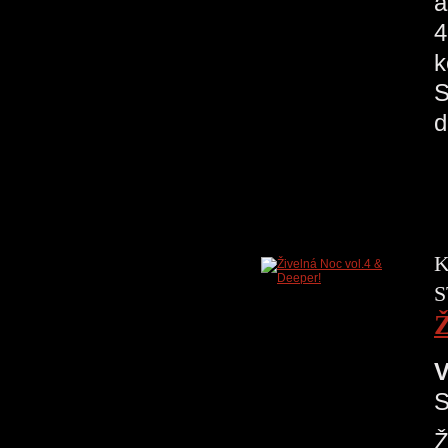
a
4
k
S
d
K
S
Ž
V
S
Ž