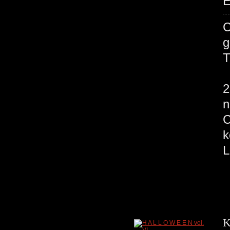
E
C
2
n
C
k
K