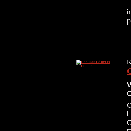
i
p
K
C
V
C
C
L
O