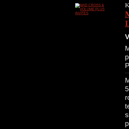
K
V
M
p
P
M
5
r
t
s
p