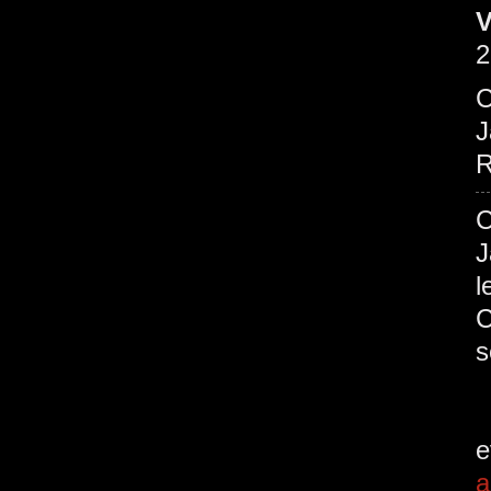
V
2
C
J
R
C
J
l
C
a