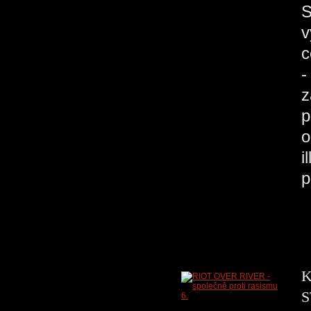
S
v
c
-
z
p
o
i
K
S