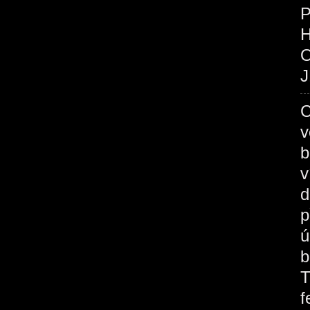
P
O
J
C
v
b
v
d
p
ú
b
T