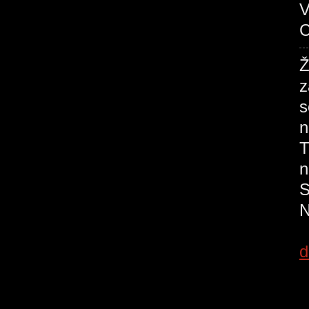
V
C
Ž
z
s
n
T
N
d