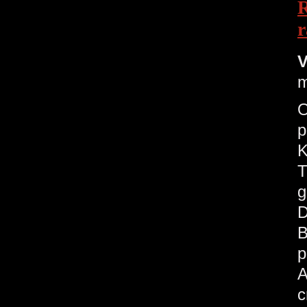
R
r
V
m
O
p
K
T
g
D
B
p
A
c