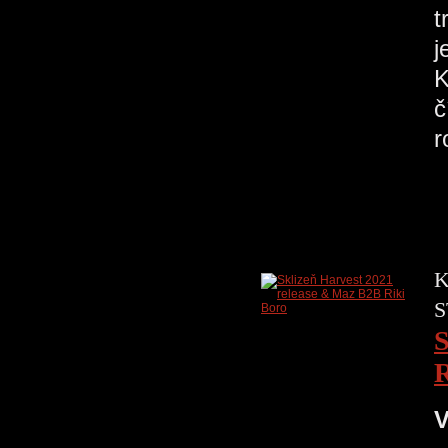
t
j
K
č
r
K
S
S
R
V