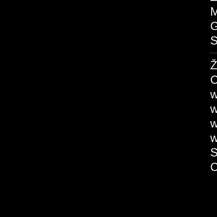
M
G
S
Ž
C