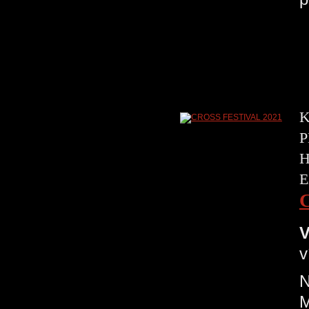
Š
K
P
H
E
V
v
N