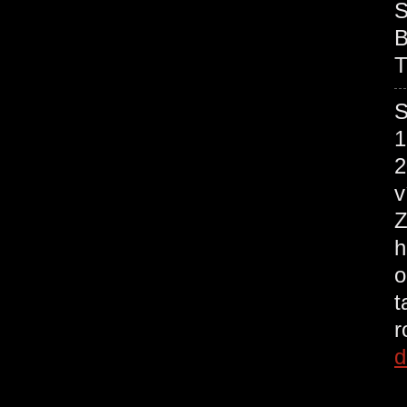
S
B
T
S
1
2
v
Z
h
o
t
r
d