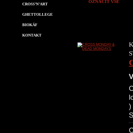
OZNAČIT VŠE
CROSS’N’ART
GHETTOLLEGE
BIOKÁF
KONTAKT
K
S
V
C
l
)
S