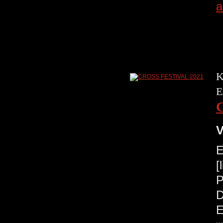
a
K
E
V
E
[
P
D
E