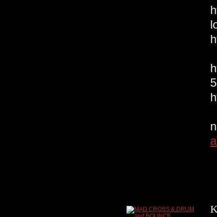
l
h
h
D
a
K