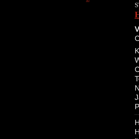
S
H
V
C
K
W
C
T
N
J
P
H
H