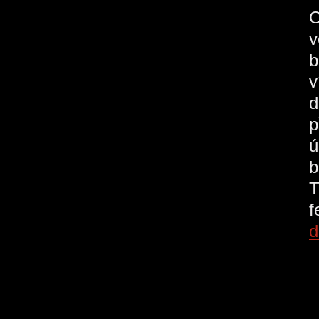
C
v
b
v
d
p
ú
b
T
d