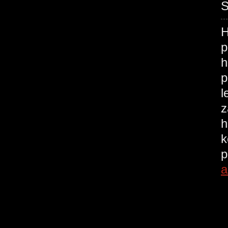
S
H
p
h
p
l
z
h
k
p
a