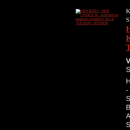
K
S
K
V
S
H
-
S
B
A
S