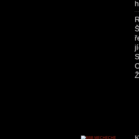
h
R
Š
ř
K