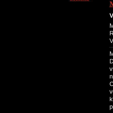
V
M
R
V
M
D
v
n
C
v
k
p