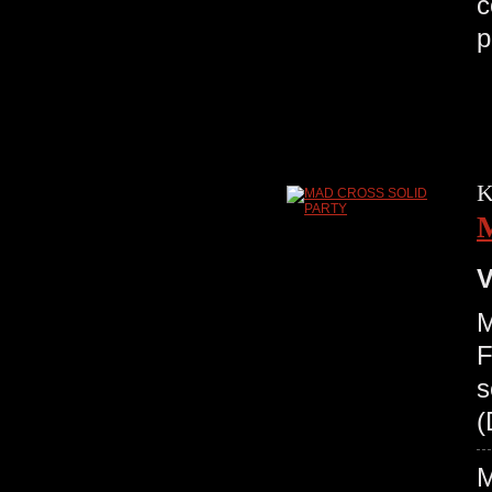
c
p
K
V
M
F
s
(