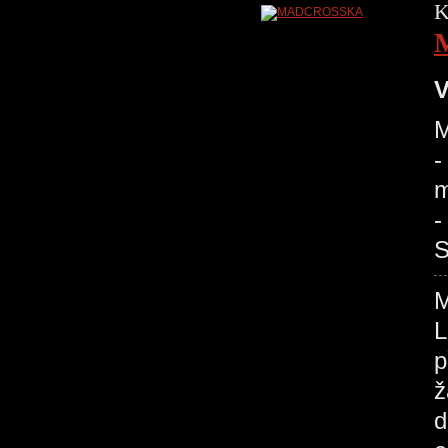
K
V
M
-
m
-
S
L
p
ž
d