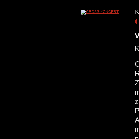
K
V
K
R
Z
m
z
A
m
p