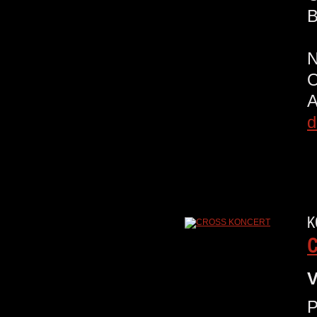
B
d
K
V
P