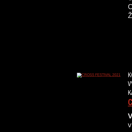
K
V
K
C
V
v