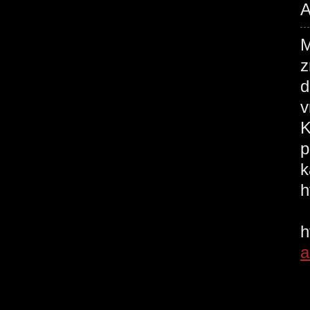
A
M
z
d
v
K
p
k
Š
a