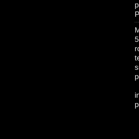
p
P
M
5
r
t
s
p
i
p