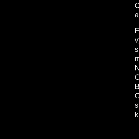
C
a
F
v
s
m
N
C
B
C
s
k