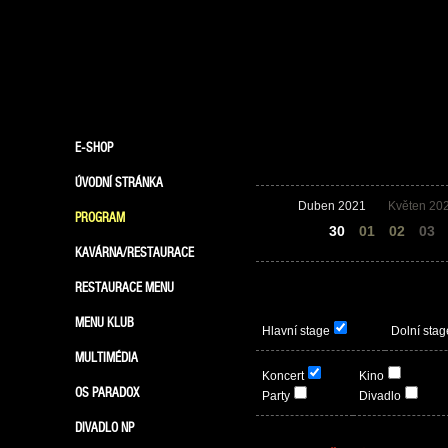
E-SHOP
ÚVODNÍ STRÁNKA
Duben 2021
Květen 20
PROGRAM
29
30
01
02
03
KAVÁRNA/RESTAURACE
RESTAURACE MENU
MENU KLUB
Hlavní stage
Dolní stag
MULTIMÉDIA
Koncert
Kino
OS PARADOX
Party
Divadlo
DIVADLO NP