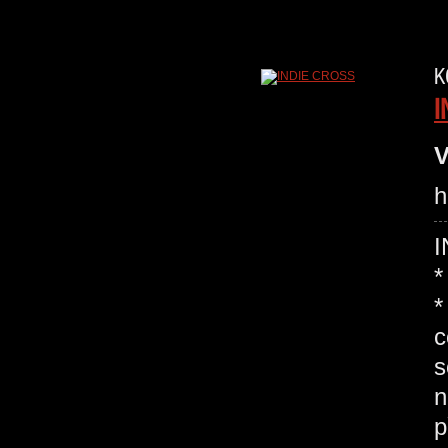
K
I
V
h
I
*
*
c
s
n
p