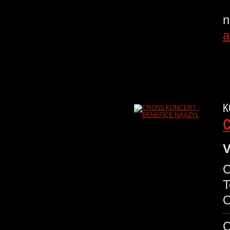
D
a
K
C
V
C
T
O