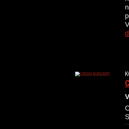
n
p
V
d
K
V
C
S