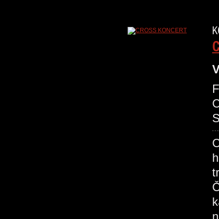
K
V
F
C
S
C
h
t
Č
k
n