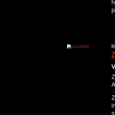
h
K
Z
V
Z
A
Z
i
s