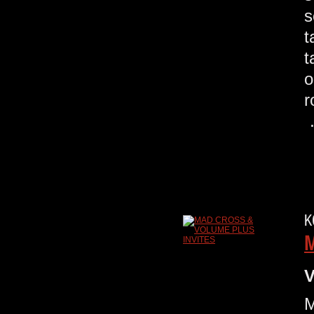
s
t
t
o
r
K
M
V
M