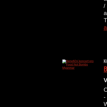
/
a
K
B
V
O
-
W