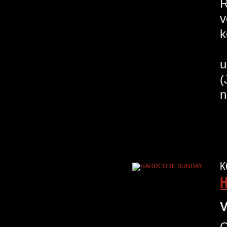
R
v
k
u
n
K
V
G