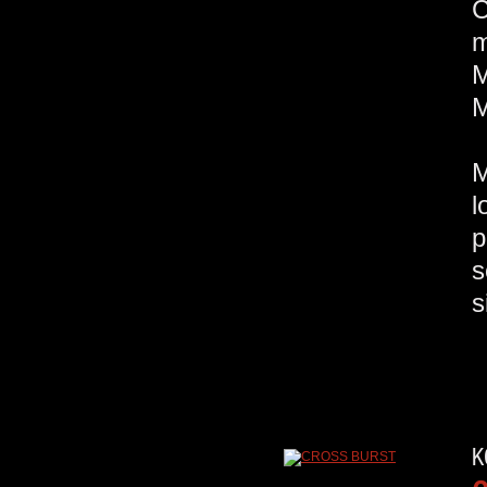
C
m
M
M
M
l
s
s
K