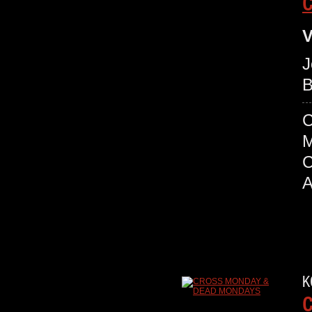
C
V
J
B
K