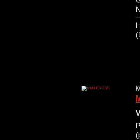
N
K
V
P
(