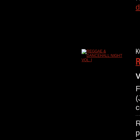
d
K
R
V
F
(
c
R
p