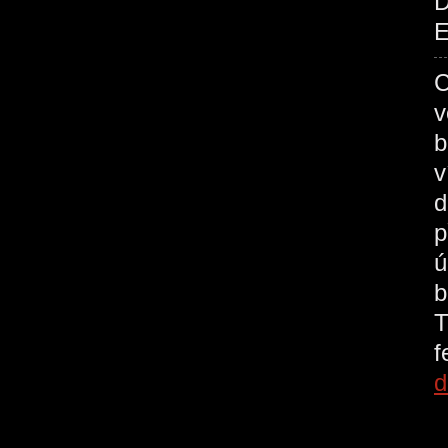
D
E
C
v
b
v
d
p
ú
b
T
d