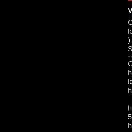
V
C
l
)
S
l
h
h