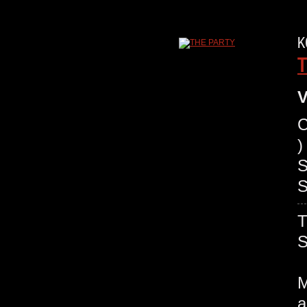
K
T
V
C
)
S
S
M
a