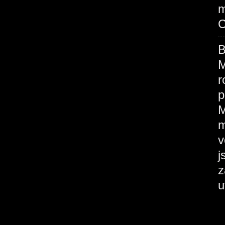
m
C
B
M
r
p
M
m
v
j
z
u