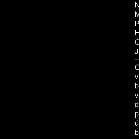
N
P
O
J
C
v
b
v
d
p
ú
b