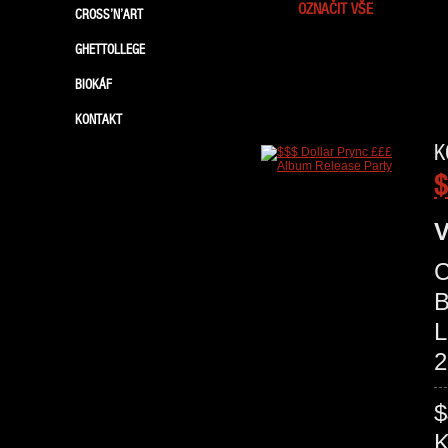
OZNAČIT VŠE
CROSS’N’ART
GHETTOLLEGE
BIOKÁF
KONTAKT
K
$
V
C
B
L
2
$
K