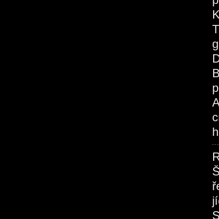
K
T
g
D
B
p
A
c
h
R
Š
ř