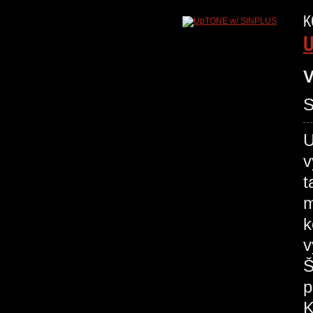
K
U
V
S
U
v
t
m
k
v
Š
p
K