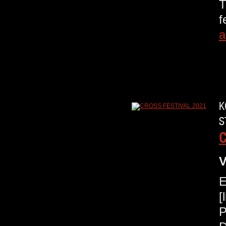
T
a
K
S
C
V
E
[
P