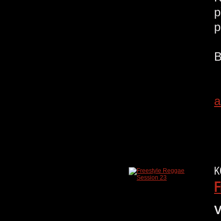
p
a
K
F
V