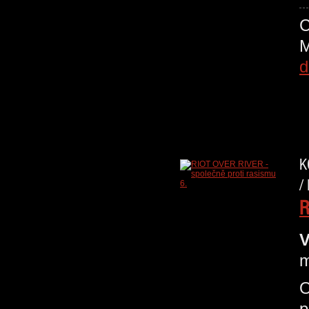
d
K
/
R
V
m
O
p