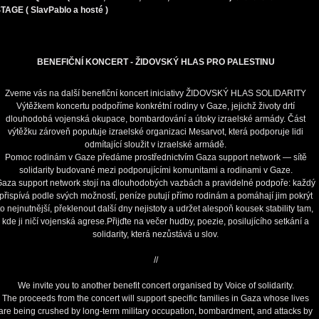
TAGE ( SlavPablo a hosté )
BENEFIČNÍ KONCERT - ŽIDOVSKÝ HLAS PRO PALESTINU
Zveme vás na další benefiční koncert iniciativy ŽIDOVSKÝ HLAS SOLIDARITY
Výtěžkem koncertu podpoříme konkrétní rodiny v Gaze, jejichž životy drtí
dlouhodobá vojenská okupace, bombardování a útoky izraelské armády. Část
výtěžku zároveň poputuje izraelské organizaci Mesarvot, která podporuje lidi
odmítající sloužit v izraelské armádě.
Pomoc rodinám v Gaze předáme prostřednictvím Gaza support network — sítě
solidarity budované mezi podporujícími komunitami a rodinami v Gaze.
aza support network stojí na dlouhodobých vazbách a pravidelné podpoře: každý
přispívá podle svých možností, peníze putují přímo rodinám a pomáhají jim pokrýt
to nejnutnější, překlenout další dny nejistoty a udržet alespoň kousek stability tam,
kde ji ničí vojenská agrese.Přijďte na večer hudby, poezie, posilujícího setkání a
solidarity, která nezůstává u slov.
//
We invite you to another benefit concert organised by Voice of solidarity.
The proceeds from the concert will support specific families in Gaza whose lives
are being crushed by long-term military occupation, bombardment, and attacks by