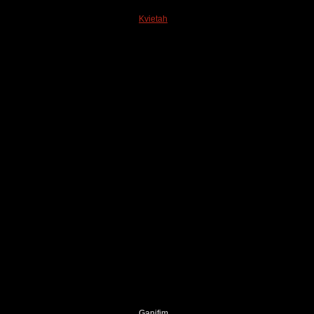
Kvietah
Ganifim