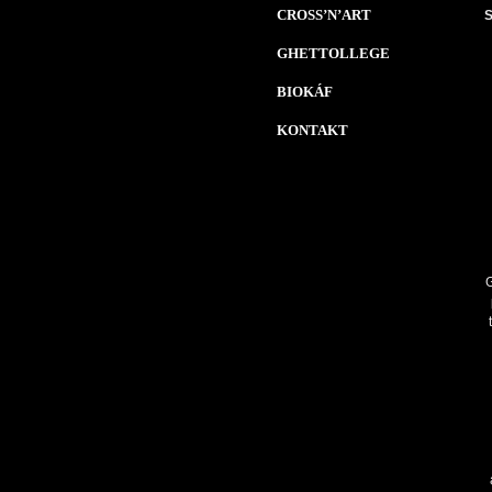
CROSS’N’ART
S
GHETTOLLEGE
BIOKÁF
KONTAKT
G