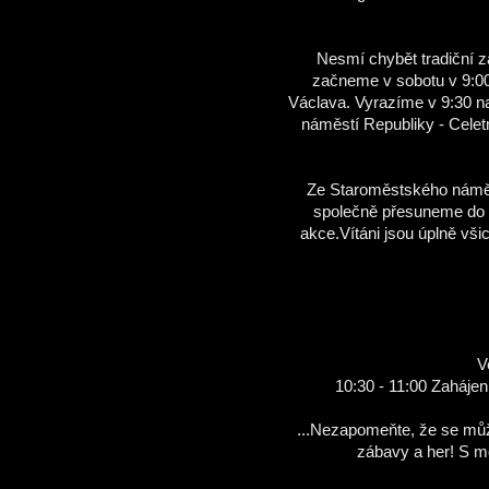
Nesmí chybět tradiční 
začneme v sobotu v 9:0
Václava. Vyrazíme v 9:30 n
náměstí Republiky - Cele
Ze Staroměstského námě
společně přesuneme do H
akce.Vítáni jsou úplně vš
V
10:30 - 11:00 Zaháje
...Nezapomeňte, že se můž
zábavy a her! S m