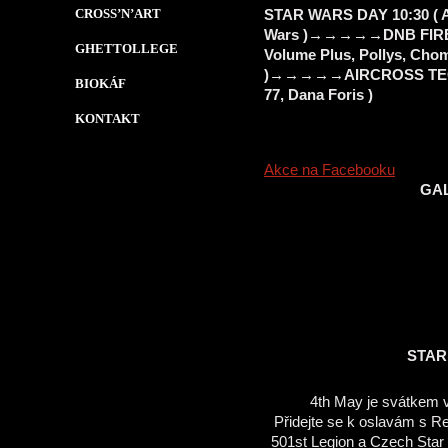
CROSS’N’ART
STAR WARS DAY 10:30 ( Ak
Wars )→→→→→DNB FIRE ( S
GHETTOLLEGE
Volume Plus, Pollys, Chom
)→→→→→AIRCROSS TECHN
BIOKÁF
77, Dana Foris )
KONTAKT
Akce na Facebooku
GAL
STAR
4th May je svátkem 
Přidejte se k oslavám s R
501st Legion a Czech Star