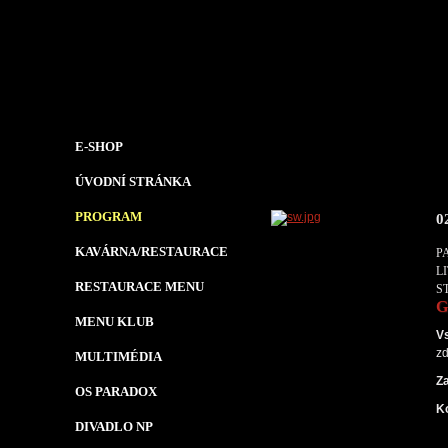
E-SHOP
ÚVODNÍ STRÁNKA
PROGRAM
0
KAVÁRNA/RESTAURACE
P
L
RESTAURACE MENU
S
G
MENU KLUB
V
zd
MULTIMÉDIA
Z
OS PARADOX
K
DIVADLO NP