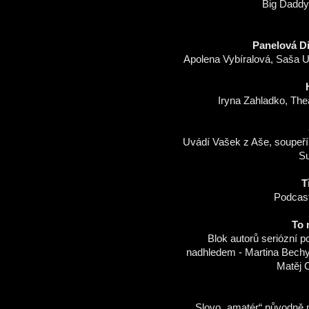
Big Daddy
Panelová Di
Apolena Vybíralová, Saša U
Iryna Zahladko, Th
Uvádí Vašek z Aše, soupeří 
Su
T
Podcast
To 
Blok autorů seriózní p
nadhledem - Martina Bechy
Matěj 
Slovo „amatér“ původně 