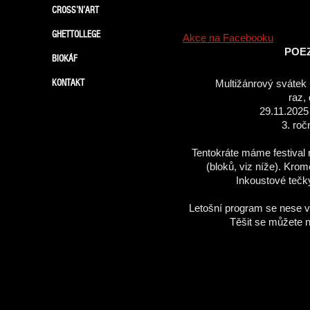
CROSS’N’ART
GHETTOLLEGE
Akce na Facebooku
POEZ
BIOKÁF
KONTAKT
Multižánrový svátek 
raz,
29.11.2025
3. roč
Tentokráte máme festival 
(bloků, viz níže). Kro
Inkoustové tečk
Letošní program se nese v
Těšit se můžete 