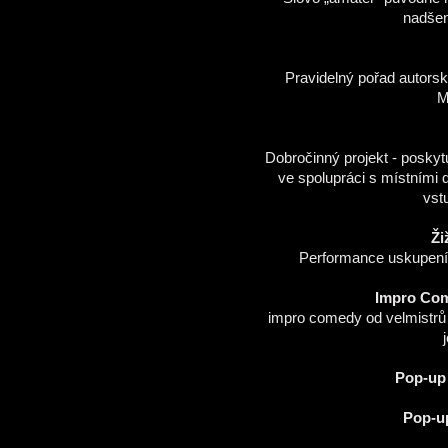
nadšen
Pravidelný pořad autors
M
Dobročinný projekt - poskyt
ve spolupráci s místními d
vst
Ži
Performance uskupení 
Impro Come
impro comedy od velmistrů z
Pop-up 
Pop-u