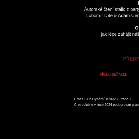
Autorské čtení stálic z par
Lubomír Dítě & Adam Čern
O
jak lépe zahájit ná
PŘEDP
PŘEDCHOZÍ AKCE
Cross Club Plynární 1096/23, Praha 7
Crossclub je v roce 2024 podporován grant