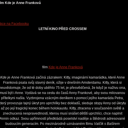
ilm Kde je Anne Franková
kce na Facebooku
LETNÍ KINO PŘED CROSSEM
film
Kde je Anne Franková
Kde je Anne Franková
začíná zázrakem: Kitty, imaginární kamarádka, které Anne
Franková psala svůj slavný deník, ožije v dnešním Amsterdamu. Kitty, která si
neuvědomuje, že od té doby uběhlo 75 let, je přesvědčená, že když je naživu ona,
musí být i Anne. Vydává se na cestu do časů Anny Frankové, aby svou milovanou
přítelkyni našla. Vyzbrojena vzácným deníkem s pomocí jejího kamaráda Petra,
který provozuje tajný úkryt pro uprchlíky bez dokladů, sleduje stopy Anny od úkrytu
až po její tragický konec během holokaustu. Kitty, ztracena v současném světě a
znechucená nespravedlností, kterou musí snášet dětští uprchlíci, chce naplnit
Annin odkaz. Svou upřímností předkládá poselství naděje a štědrosti adresované
budoucím generacím. Po mezinárodně uznávaném filmu
Valčík s Bašírem