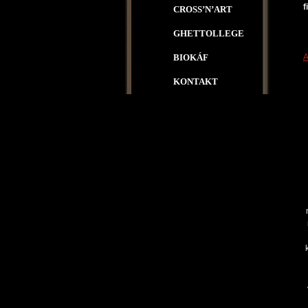
f
CROSS’N’ART
GHETTOLLEGE
BIOKÁF
A
KONTAKT