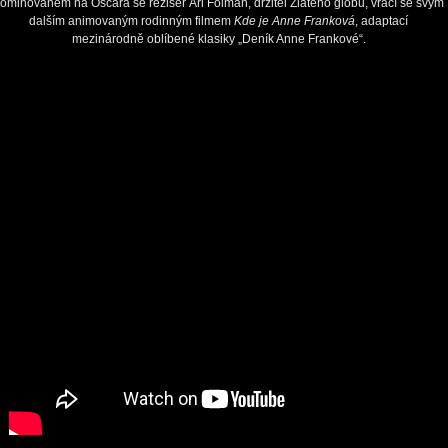
ominovaném na Oscara se režisér Ari Folman, držitel Zlatého glóbu, vrací se svým
dalším animovaným rodinným filmem
Kde je Anne Franková
, adaptací
mezinárodně oblíbené klasiky „Deník Anne Frankové“.