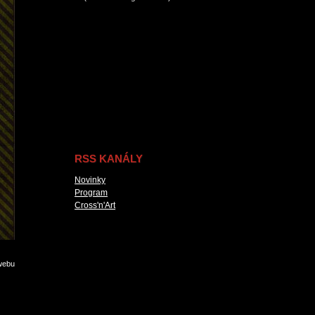
RSS KANÁLY
Novinky
Program
Cross'n'Art
webu