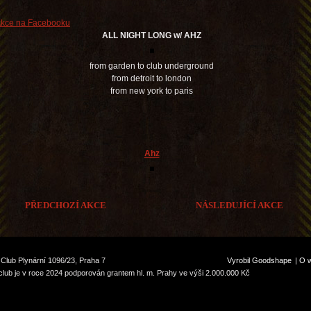
kce na Facebooku
ALL NIGHT LONG w/ AHZ
from garden to club underground
from detroit to london
from new york to paris
Ahz
PŘEDCHOZÍ AKCE
NÁSLEDUJÍCÍ AKCE
Club Plynární 1096/23, Praha 7
Vyrobil Goodshape
|
O 
lub je v roce 2024 podporován grantem hl. m. Prahy ve výši 2.000.000 Kč