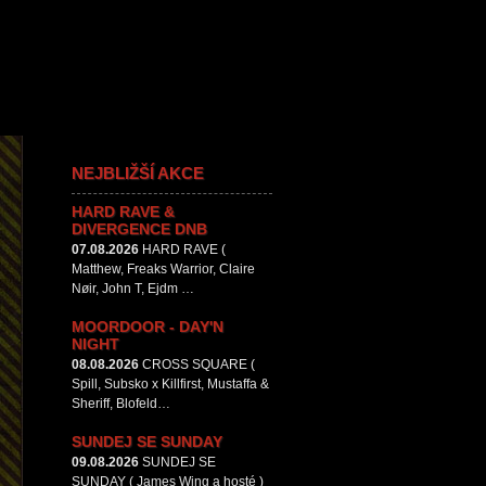
NEJBLIŽŠÍ AKCE
HARD RAVE &
DIVERGENCE DNB
07.08.2026
HARD RAVE (
Matthew, Freaks Warrior, Claire
Nøir, John T, Ejdm …
MOORDOOR - DAY'N
NIGHT
08.08.2026
CROSS SQUARE (
Spill, Subsko x Killfirst, Mustaffa &
Sheriff, Blofeld…
SUNDEJ SE SUNDAY
09.08.2026
SUNDEJ SE
SUNDAY ( James Wing a hosté )