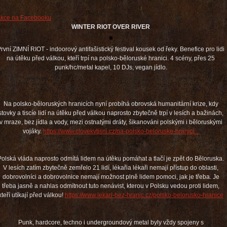
kce na Facebooku
WINTER RIOT OVER RIVER
rvní ZIMNÍ RIOT - indoorový antifašistický festival kousek od řeky. Benefice pro lidi
na útěku před válkou, kteří trpí na polsko-běloruské hranici. 4 scény, přes 25
punk/hc/metal kapel, 10 DJs, vegan jídlo.
Na polsko-běloruských hranicích nyní probíhá obrovská humanitární krize, kdy
stovky a tiscíe lidí na útěku před válkou naprosto zbytečně trpí v lesích a bažinách,
v mraze, bez jídla a vody, mezi ostnatými dráty, šikanováni polskými i běloruskými
vojáky.
https://www.clovekvtisni.cz/na-polsko-beloruske-hranici...
Polská vláda naprosto odmítá lidem na útěku pomáhat a tlačí je zpět do Běloruska.
V lesích zatím zbytečně zemřelo 21 lidí, lékařia lékaři nemají přístup do oblasti,
dobrovolníci a dobrovolnice nemají možnost plně lidem pomoci, jak je třeba. Je
třeba jasně a nahlas odmítnout tuto nenávist, kterou v Polsku vedou proti lidem,
kteří utíkají před válkou!
https://www.lekari-bez-hranic.cz/polsko-belorusko-hranice
Punk, hardcore, techno i undergroundový metal byly vždy spojeny s