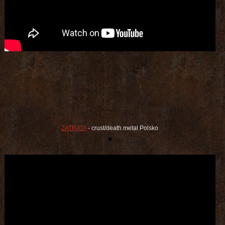
ZATRATA
- crust/death metal Polsko