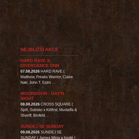
NEJBLIŽŠÍ AKCE
HARD RAVE &
DIVERGENCE DNB
07.08.2026
HARD RAVE (
Matthew, Freaks Warrior, Claire
Nøir, John T, Ejdm …
MOORDOOR - DAY'N
NIGHT
08.08.2026
CROSS SQUARE (
Spill, Subsko x Killfirst, Mustaffa &
Sheriff, Blofeld…
SUNDEJ SE SUNDAY
09.08.2026
SUNDEJ SE
SUNDAY ( James Wing a hosté )