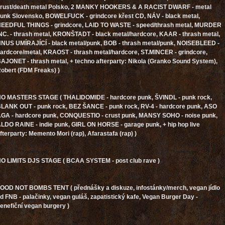
rust/death metal Polsko, 2 MANKY HOOKERS & A RACIST DWARF - metal
unk Slovensko, BOWELFUCK - grindcore křest CD, NÁV - black metal,
EEDFUL THINGS - grindcore, LAID TO WASTE - speed/thrash metal, MURDER
NC. - thrash metal, KRONŠTADT - black metal/hardcore, KAAR - thrash metal,
NUS UMÍRAJÍCÍ - black metal/punk, BOB - thrash metal/punk, NOISEBLEED -
ardcore/metal, KRAOST - thrash metal/hardcore, ST.MINCER - grindcore,
AJONET - thrash metal, + techno afterparty: Nikola (Granko Sound System),
obert (FDM Freaks) )
O MASTERS STAGE ( THALIDOMIDE - hardcore punk, ŠVINDL - punk rock,
LANK OUT - punk rock, BEZ ŠANCE - punk rock, RV-4 - hardcore punk, ASO
GA - hardcore punk, CONQUESTIO - crust punk, MANSY SOHO - noise punk,
LDO RAINE - indie punk, GIRL ON HORSE - garage punk, + hip hop live
fterparty: Memento Mori (rap), Afarastafa (rap) )
O LIMITS DJS STAGE ( BCAA SYSTEM - post club rave )
OOD NOT BOMBS TENT ( přednášky a diskuze, infostánky/merch, vegan jídlo
d FNB - palačinky, vegan guláš, zapatistický kafe, Vegan Burger Day -
enefiční vegan burgery )