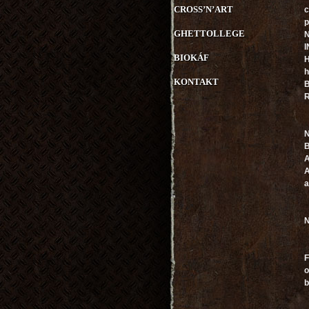
CROSS’N’ART
c
p
GHETTOLLEGE
N
I
BIOKÁF
H
h
KONTAKT
B
R
N
B
A
A
a
N
F
o
b