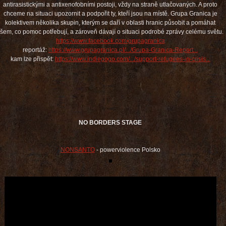
antirasistickými a antixenofobními postoji, vždy na straně utlačovaných. A proto
chceme na situaci upozornit a podpořit ty, kteří jsou na místě. Grupa Granica je
kolektivem několika skupin, kterým se daří v oblasti hranic působit a pomáhat
šem, co pomoc potřebují, a zároveň dávají o situaci podrobé zprávy celému světu.
https://www.facebook.com/grupagranica
reportáž:
https://www.grupagranica.pl/.../Grupa-Granica-Report...
kam lze přispět:
https://www.indiegogo.com/.../support-refugees-in-crisis...
NO BORDERS STAGE
NONSANTO
- powerviolence Polsko