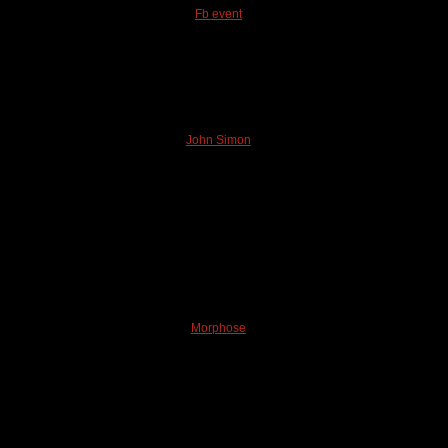
Fb event
John Simon
Morphose