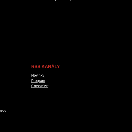
RSS KANÁLY
Novinky
Program
Cross'n'Art
webu