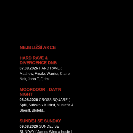
NEJBLIŽŠÍ AKCE
HARD RAVE &
DIVERGENCE DNB
07.08.2026
HARD RAVE (
Matthew, Freaks Warrior, Claire
Nøir, John T, Ejdm …
MOORDOOR - DAY'N
NIGHT
08.08.2026
CROSS SQUARE (
Spill, Subsko x Killfirst, Mustaffa &
Sheriff, Blofeld…
SUNDEJ SE SUNDAY
09.08.2026
SUNDEJ SE
SUNDAY ( James Wing a hosté )