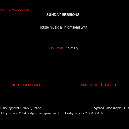
kce na Facebooku
SUNDAY SESSIONS
House music all night long with
DJs Lewis P
& frujty
PŘEDCHOZÍ AKCE
NÁSLEDUJÍCÍ AKCE
Club Plynární 1096/23, Praha 7
Vyrobil Goodshape
|
O 
lub je v roce 2024 podporován grantem hl. m. Prahy ve výši 2.000.000 Kč