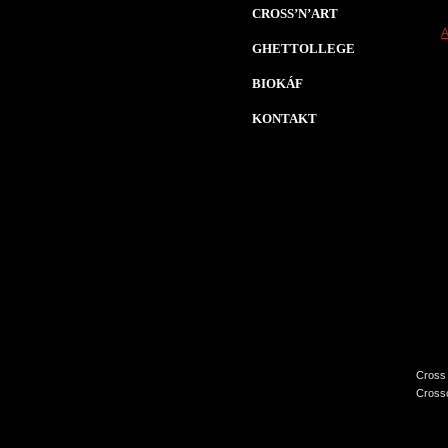
CROSS’N’ART
A
GHETTOLLEGE
BIOKÁF
KONTAKT
Cross 
Crossc