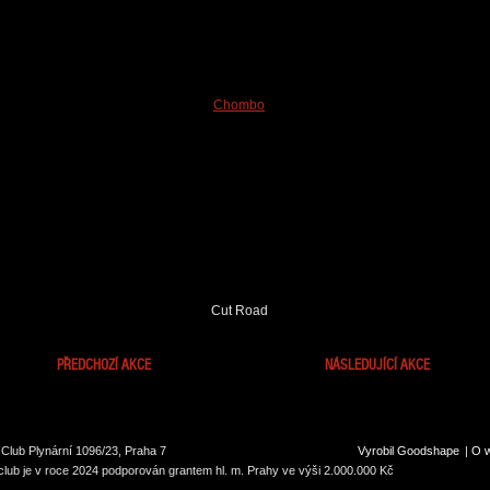
Chombo
Cut Road
PŘEDCHOZÍ AKCE
NÁSLEDUJÍCÍ AKCE
Club Plynární 1096/23, Praha 7
Vyrobil Goodshape
|
O 
lub je v roce 2024 podporován grantem hl. m. Prahy ve výši 2.000.000 Kč