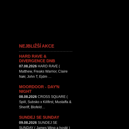
NEJBLIŽŠÍ AKCE
HARD RAVE &
DIVERGENCE DNB
07.08.2026
HARD RAVE (
Matthew, Freaks Warrior, Claire
Nøir, John T, Ejdm …
MOORDOOR - DAY'N
NIGHT
08.08.2026
CROSS SQUARE (
Spill, Subsko x Killfirst, Mustaffa &
Sheriff, Blofeld…
SUNDEJ SE SUNDAY
09.08.2026
SUNDEJ SE
SUNDAY ( James Wing a hosté )