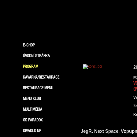
E-SHOP
ÚVODNÍ STRÁNKA
PROGRAM
2
KAVÁRNA/RESTAURACE
KO
V
RESTAURACE MENU
O
V
MENU KLUB
Z
MULTIMÉDIA
K
OS PARADOX
DIVADLO NP
JegR, Next Space, Vzpupn