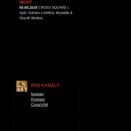
NIGHT
08.08.2026
CROSS SQUARE (
Spill, Subsko x Killfirst, Mustaffa &
Sheriff, Blofeld…
RSS KANÁLY
Novinky
Program
Cross'n'Art