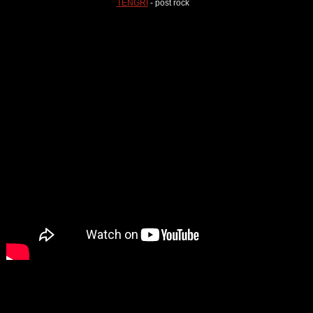
TENGRI
- post rock