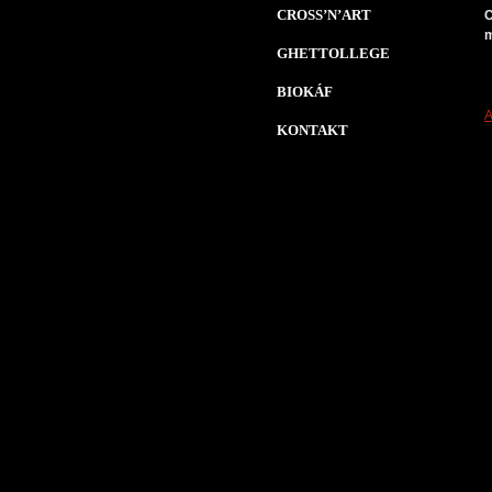
CROSS’N’ART
C
m
GHETTOLLEGE
BIOKÁF
A
KONTAKT