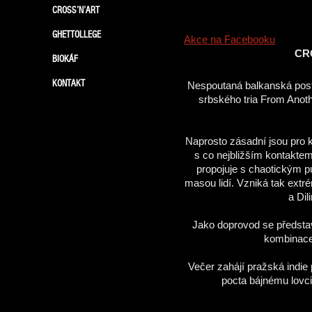
CROSS’N’ART
GHETTOLLEGE
Akce na Facebooku
CR
BIOKÁF
KONTAKT
Nespoutaná balkanská post
srbského tria From Anot
Naprosto zásadní jsou pro k
s co nejbližším kontaktem
propojuje s chaotickým p
masou lidí. Vzniká tak ext
a Dil
Jako doprovod se předsta
kombinace
Večer zahájí pražská indie
pocta bájnému lovc