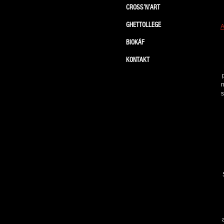
CROSS’N’ART
GHETTOLLEGE
A
BIOKÁF
KONTAKT
n
s