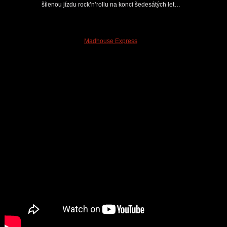
šílenou jízdu rock’n’rollu na konci šedesátých let…
Madhouse Express