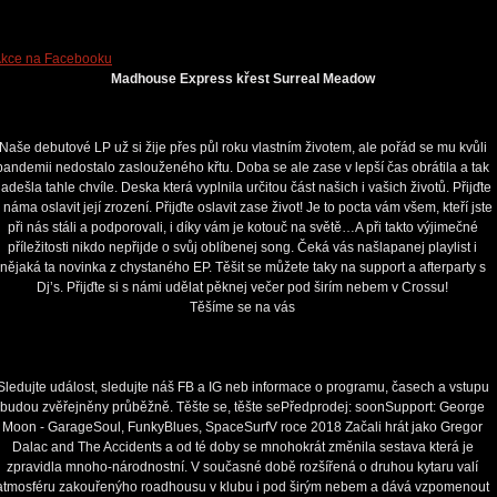
kce na Facebooku
Madhouse Express křest Surreal Meadow
Naše debutové LP už si žije přes půl roku vlastním životem, ale pořád se mu kvůli
pandemii nedostalo zaslouženého křtu. Doba se ale zase v lepší čas obrátila a tak
adešla tahle chvíle. Deska která vyplnila určitou část našich i vašich životů. Přijďte
 náma oslavit její zrození. Přijďte oslavit zase život! Je to pocta vám všem, kteří jste
při nás stáli a podporovali, i díky vám je kotouč na světě…A při takto výjimečné
příležitosti nikdo nepřijde o svůj oblíbenej song. Čeká vás našlapanej playlist i
nějaká ta novinka z chystaného EP. Těšit se můžete taky na support a afterparty s
Dj’s. Přijďte si s námi udělat pěknej večer pod širím nebem v Crossu!
Těšíme se na vás
Sledujte událost, sledujte náš FB a IG neb informace o programu, časech a vstupu
budou zvěřejněny průběžně. Těšte se, těšte sePředprodej: soonSupport: George
Moon - GarageSoul, FunkyBlues, SpaceSurfV roce 2018 Začali hrát jako Gregor
Dalac and The Accidents a od té doby se mnohokrát změnila sestava která je
zpravidla mnoho-národnostní. V současné době rozšířená o druhou kytaru valí
atmosféru zakouřenýho roadhousu v klubu i pod širým nebem a dává vzpomenout