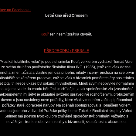
kce na Facebooku
Letní kino před Crossem
Kouř
Ten nesmí zkrátka chybět.
PŘEDPRODEJ / PRESALE
"Muzikál totalitního věku" je podtitul snímku Kouř, ve kterém vycházel Tomáš Vorel
ze svého druhého pověstného školního filmu ING. (1985), jenž zde však doznal
mnoha změn. Zůstala vlastně jen osa příběhu: mladý inženýr přichází na své první
působiště se záměrem pracovat, což se však v bizarních poměrech éry posledních
let totalitní křeče ukáže být šokujícím výstřelkem. Mirek svým neobvykle normálním
postojem uvede do chodu běh "místních" dějin, a tak společenské zlo (zosobněné
nekompetentními šéfy) je aktuálně svrženo spravedlivě rozhořčeným, probuzeným
davem a jsou nastoleny nové pořádky, které však v mnohém začínají připomínat
pořádky staré, obrácené naruby. Na scénáři spolupracoval s Tomášem Vorlem
vedoucí jednoho z divadel Pražské pětky, Lumír Tuček z Recitační skupiny Vpřed.
Snímek má poetiku typickou pro zmíněné společenství: prolínání vážného s
nevážným, ironie s obdivem, reality s bizarností, skutečnosti s absurditou.