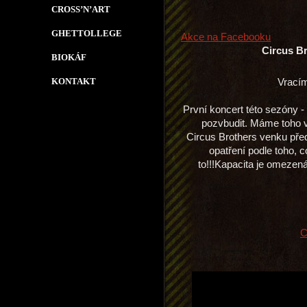
CROSS’N’ART
GHETTOLLEGE
Akce na Facebooku
Circus B
BIOKÁF
KONTAKT
Vracím
První koncert této sezóny -
pozvbudit. Máme toho v 
Circus Brothers venku pře
opatření podle toho, 
to!!!Kapacita je omezen
C