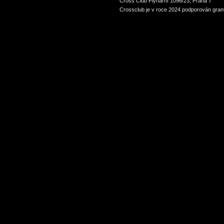
Cross Club Plynární 1096/23, Praha 7
Crossclub je v roce 2024 podporován grant