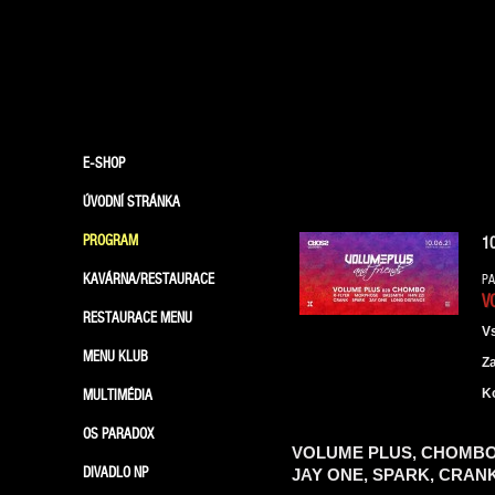
E-SHOP
ÚVODNÍ STRÁNKA
PROGRAM
1
KAVÁRNA/RESTAURACE
PA
V
RESTAURACE MENU
V
MENU KLUB
Z
MULTIMÉDIA
K
OS PARADOX
VOLUME PLUS, CHOMBO,
DIVADLO NP
JAY ONE, SPARK, CRANK