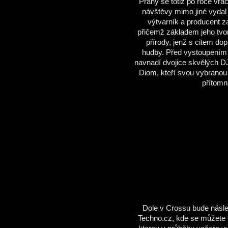
Prahy se totiž po roce vrac
návštěvy mimo jiné vydal
výtvarník a producent za
přičemž základem jeho tvo
přírody, jenž s citem dop
hudby. Před vystoupením C
navnadí dvojice skvělých D
Diom, kteří svou vybranou 
přítomn
Dole v Crossu bude násle
Techno.cz, kde se můžete 