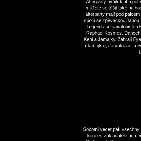
Afterparty uvnitř klubu po
můžete se těšit také na ho
afterparty mají pod palce
spolu se zpěvačkou Janou V
Legends se saxofonistou 
Raphael Kosmos. Dancehall
Keni a Jamajky. Zahrají Fy
(Jamajka), Jamafrican cre
L
Sobotní večer pak všechny 
koncert zakladatele něme