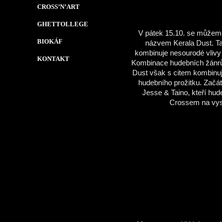
CROSS’N’ART
GHETTOLLEGE
V pátek 15.10. se můžeme
BIOKÁF
názvem Kerala Dust. Ta
kombinuje nesourodé vlivy
KONTAKT
Kombinace hudebních žánrů 
Dust však s citem kombinují
hudebního prožitku. Začá
Jesse & Taino, kteří hud
Crossem na vyst