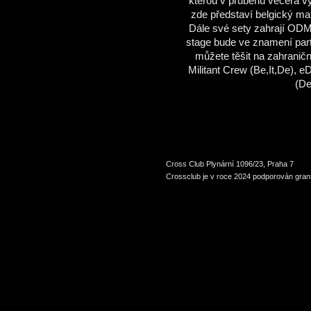
kterou v průběhu večera vy
zde představí belgický ma
Dále své sety zahrají ODM,
stage bude ve znamení par
můžete těšit na zahraničn
Militant Crew (Be,It,De), e
(De
Cross Club Plynární 1096/23, Praha 7
Crossclub je v roce 2024 podporován grant