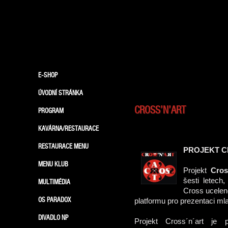
E-SHOP
ÚVODNÍ STRÁNKA
CROSS’N’ART
PROGRAM
KAVÁRNA/RESTAURACE
RESTAURACE MENU
PR
OJE
KT C
MENU KLUB
Projekt
Cros
šesti letech
MULTIMÉDIA
Cross ucelen
OS PARADOX
platformu pro prezentaci ml
DIVADLO NP
Projekt Cross´n´art je 