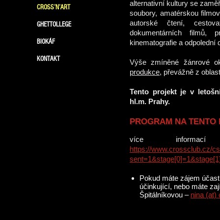
alternativní kultury se zamě
CROSS’N’ART
soubory, amatérskou filmovo
autorské čtení, cestov
GHETTOLLEGE
dokumentárních filmů, p
BIOKÁF
kinematografie a odpolední 
KONTAKT
Výše zmíněné žánrové ok
produkce
, převážně z oblas
Tento projekt je v letoš
hl.m. Prahy.
PROGRAM NA TENTO 
více informa
https://www.crossclub.cz/c
sent=1&stage[0]=1&stage[1
Pokud máte zájem účastni
účinkující, nebo máte zaj
Špitálníkovou –
nina (at)